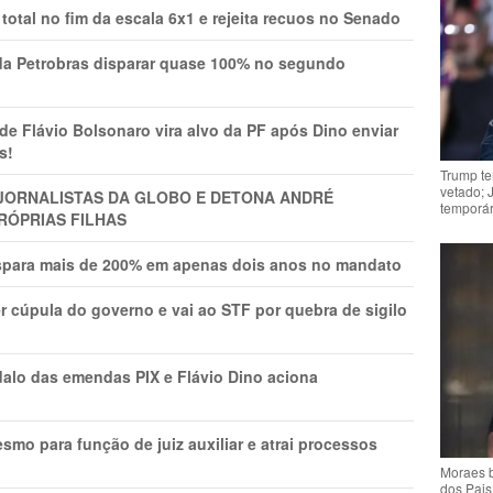
total no fim da escala 6x1 e rejeita recuos no Senado
a Petrobras disparar quase 100% no segundo
Flávio Bolsonaro vira alvo da PF após Dino enviar
s!
Trump te
vetado; 
A JORNALISTAS DA GLOBO E DETONA ANDRÉ
temporár
RÓPRIAS FILHAS
ispara mais de 200% em apenas dois anos no mandato
r cúpula do governo e vai ao STF por quebra de sigilo
lo das emendas PIX e Flávio Dino aciona
mo para função de juiz auxiliar e atrai processos
Moraes b
dos Pais