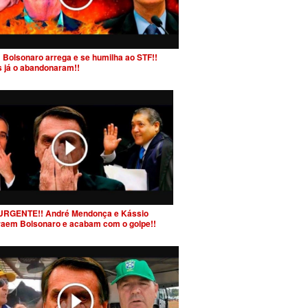
 Bolsonaro arrega e se humilha ao STF!!
s já o abandonaram!!
URGENTE!! André Mendonça e Kássio
raem Bolsonaro e acabam com o golpe!!