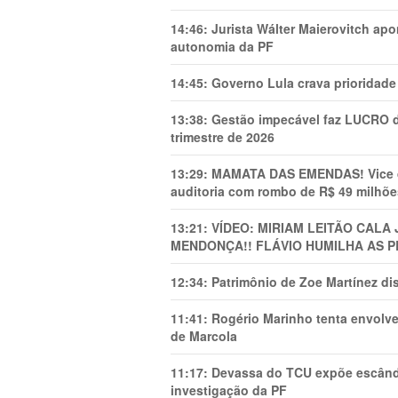
14:46:
Jurista Wálter Maierovitch ap
autonomia da PF
14:45:
Governo Lula crava prioridade 
13:38:
Gestão impecável faz LUCRO d
trimestre de 2026
13:29:
MAMATA DAS EMENDAS! Vice de 
auditoria com rombo de R$ 49 milhõe
13:21:
VÍDEO: MIRIAM LEITÃO CAL
MENDONÇA!! FLÁVIO HUMILHA AS P
12:34:
Patrimônio de Zoe Martínez d
11:41:
Rogério Marinho tenta envolve
de Marcola
11:17:
Devassa do TCU expõe escânda
investigação da PF