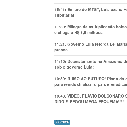
15:41:
Em ato do MTST, Lula exalta H
Tributária!
11:30:
Milagre da multiplicação bolso
e chega a R$ 3,8 milhões
11:21:
Governo Lula reforça Lei Mari
presos
11:10:
Desmatamento na Amazônia de
sob o governo Lula!
10:59:
RUMO AO FUTURO! Plano da cha
para reindustrializar o país e erradic
10:43:
VÍDEO: FLÁVIO BOLSONARO 
DINO!!! PEGOU MEGA-ESQUEMA!!!!
7/8/2026