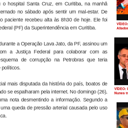
u o hospital Santa Cruz, em Curitiba, na manhã
 internado no sábado após sentir um mal-estar. De
 paciente recebeu alta às 8h30 de hoje. Ele foi
VÍDEO:
ederal (PF) da Superintendência em Curitiba.
Aliado
durante a Operação Lava Jato, da PF, assinou um
om a Justiça Federal para colaborar com as
esquema de corrupção na Petrobras que teria
políticos.
ial mais disputada da história do país, boatos de
VÍDEO: 
ado se espalharam pela internet. No domingo (26),
Nunes t
u uma nota desmentindo a informação. Segundo a
de uma queda de pressão arterial causada pelo uso
ca.