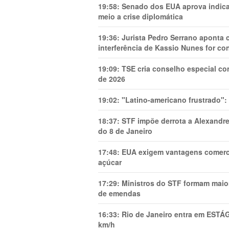
19:58:
Senado dos EUA aprova indica
meio a crise diplomática
19:36:
Jurista Pedro Serrano aponta
interferência de Kassio Nunes for co
19:09:
TSE cria conselho especial co
de 2026
19:02:
"Latino-americano frustrado":
18:37:
STF impõe derrota a Alexandre
do 8 de Janeiro
17:48:
EUA exigem vantagens comercia
açúcar
17:29:
Ministros do STF formam maio
de emendas
16:33:
Rio de Janeiro entra em ESTÁ
km/h