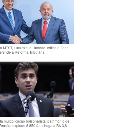
o MTST, Lula exalta Haddad, critica a Faria
efende a Reforma Tributária!
da multiplicação bolsonarista: patrimônio de
Ferreira explode 8.850% e chega a R$ 3,8