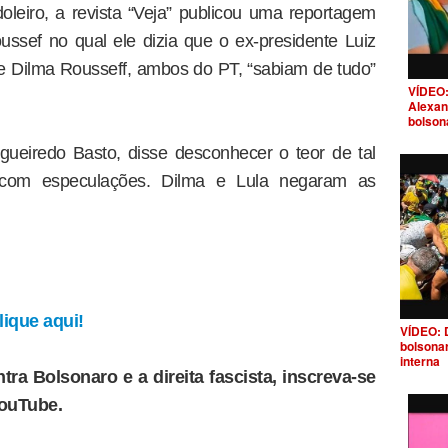
doleiro, a revista “Veja” publicou uma reportagem
ssef no qual ele dizia que o ex-presidente Luiz
nte Dilma Rousseff, ambos do PT, “sabiam de tudo”
VÍDEO:
Alexan
bolson
ueiredo Basto, disse desconhecer o teor de tal
” com especulações. Dilma e Lula negaram as
ique aqui!
VÍDEO: 
bolsona
interna
tra Bolsonaro e a direita fascista, inscreva-se
YouTube.