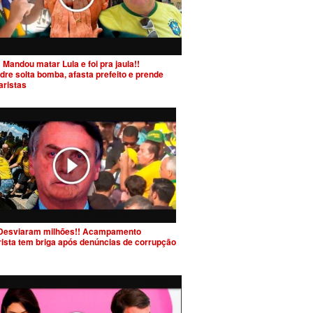
 Mandou matar Lula e foi pra jaula!!
dre solta bomba, afasta prefeito e prende
aristas
Desviaram milhões!! Acampamento
rista tem briga após denúncias de corrupção