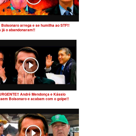
 Bolsonaro arrega e se humilha ao STF!!
s já o abandonaram!!
URGENTE!! André Mendonça e Kássio
raem Bolsonaro e acabam com o golpe!!