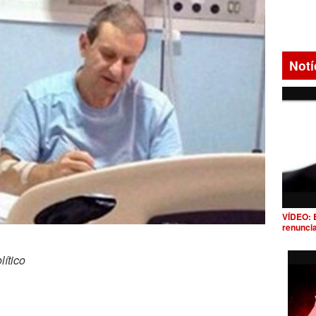
Notí
VÍDEO: 
renunci
ítico