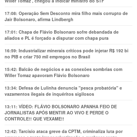
Willer Tomaz , chegou a indicar ministro do STF
17:08:
Operação Sem Desconto mira filho mais corrupto de
Jair Bolsonaro, afirma Lindbergh
17:01:
Chapa de Flávio Bolsonaro sofre debandada de
aliados e PL é forçado a disputar com chapa pura
16:59:
Industrializar minerais críticos pode injetar R$ 192 bi
no PIB e criar 750 mil empregos no Brasil
15:42:
Balcão de negócios e as conexões sombrias com
Willer Tomaz apavoram Flávio Bolsonaro
13:34:
Defesa de Lulinha denuncia "pesca probatória" e
vazamentos ilegais de inquéritos sigilosos
13:11:
VÍDEO: FLÁVIO BOLSONARO APANHA FEIO DE
JORNALISTAS APÓS MENTIR AO VIVO E PERDE O
CONTROLE!! QUE VEXAME!!
12:42:
Tarcísio ataca greve da CPTM, criminaliza luta por