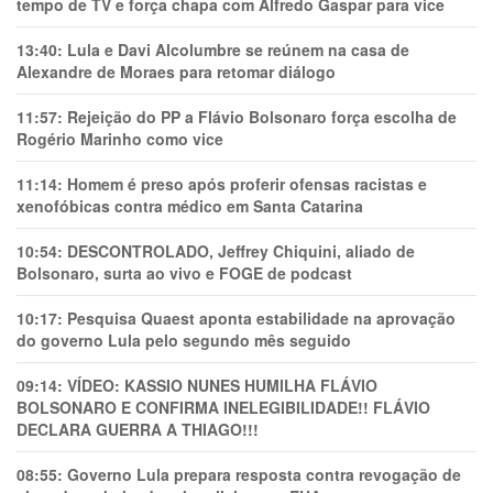
tempo de TV e força chapa com Alfredo Gaspar para vice
13:40:
Lula e Davi Alcolumbre se reúnem na casa de
Alexandre de Moraes para retomar diálogo
11:57:
Rejeição do PP a Flávio Bolsonaro força escolha de
Rogério Marinho como vice
11:14:
Homem é preso após proferir ofensas racistas e
xenofóbicas contra médico em Santa Catarina
10:54:
DESCONTROLADO, Jeffrey Chiquini, aliado de
Bolsonaro, surta ao vivo e FOGE de podcast
10:17:
Pesquisa Quaest aponta estabilidade na aprovação
do governo Lula pelo segundo mês seguido
09:14:
VÍDEO: KASSIO NUNES HUMlLHA FLÁVIO
BOLSONARO E CONFIRMA INELEGIBILIDADE!! FLÁVIO
DECLARA GUERRA A THIAGO!!!
08:55:
Governo Lula prepara resposta contra revogação de