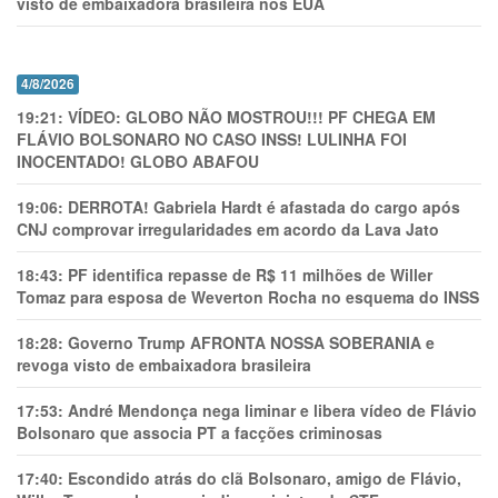
visto de embaixadora brasileira nos EUA
4/8/2026
19:21:
VÍDEO: GLOBO NÃO MOSTROU!!! PF CHEGA EM
FLÁVIO BOLSONARO NO CASO INSS! LULINHA FOI
INOCENTADO! GLOBO ABAFOU
19:06:
DERROTA! Gabriela Hardt é afastada do cargo após
CNJ comprovar irregularidades em acordo da Lava Jato
18:43:
PF identifica repasse de R$ 11 milhões de Willer
Tomaz para esposa de Weverton Rocha no esquema do INSS
18:28:
Governo Trump AFRONTA NOSSA SOBERANIA e
revoga visto de embaixadora brasileira
17:53:
André Mendonça nega liminar e libera vídeo de Flávio
Bolsonaro que associa PT a facções criminosas
17:40:
Escondido atrás do clã Bolsonaro, amigo de Flávio,