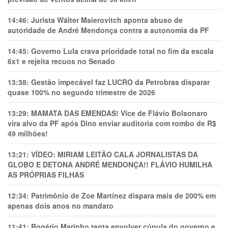
14:46:
Jurista Wálter Maierovitch aponta abuso de
autoridade de André Mendonça contra a autonomia da PF
14:45:
Governo Lula crava prioridade total no fim da escala
6x1 e rejeita recuos no Senado
13:38:
Gestão impecável faz LUCRO da Petrobras disparar
quase 100% no segundo trimestre de 2026
13:29:
MAMATA DAS EMENDAS! Vice de Flávio Bolsonaro
vira alvo da PF após Dino enviar auditoria com rombo de R$
49 milhões!
13:21:
VÍDEO: MIRIAM LEITÃO CALA JORNALISTAS DA
GLOBO E DETONA ANDRÉ MENDONÇA!! FLÁVIO HUMILHA
AS PRÓPRIAS FILHAS
12:34:
Patrimônio de Zoe Martínez dispara mais de 200% em
apenas dois anos no mandato
11:41:
Rogério Marinho tenta envolver cúpula do governo e