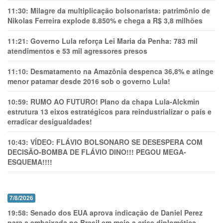
11:30:
Milagre da multiplicação bolsonarista: patrimônio de
Nikolas Ferreira explode 8.850% e chega a R$ 3,8 milhões
11:21:
Governo Lula reforça Lei Maria da Penha: 783 mil
atendimentos e 53 mil agressores presos
11:10:
Desmatamento na Amazônia despenca 36,8% e atinge
menor patamar desde 2016 sob o governo Lula!
10:59:
RUMO AO FUTURO! Plano da chapa Lula-Alckmin
estrutura 13 eixos estratégicos para reindustrializar o país e
erradicar desigualdades!
10:43:
VÍDEO: FLÁVIO BOLSONARO SE DESESPERA COM
DECISÃO-BOMBA DE FLÁVIO DINO!!! PEGOU MEGA-
ESQUEMA!!!!
7/8/2026
19:58:
Senado dos EUA aprova indicação de Daniel Perez
para a embaixada no Brasil em meio a crise diplomática