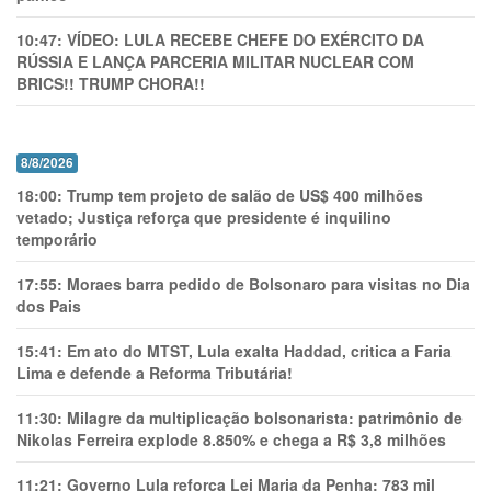
10:47:
VÍDEO: LULA RECEBE CHEFE DO EXÉRCITO DA
RÚSSIA E LANÇA PARCERIA MILITAR NUCLEAR COM
BRICS!! TRUMP CHORA!!
8/8/2026
18:00:
Trump tem projeto de salão de US$ 400 milhões
vetado; Justiça reforça que presidente é inquilino
temporário
17:55:
Moraes barra pedido de Bolsonaro para visitas no Dia
dos Pais
15:41:
Em ato do MTST, Lula exalta Haddad, critica a Faria
Lima e defende a Reforma Tributária!
11:30:
Milagre da multiplicação bolsonarista: patrimônio de
Nikolas Ferreira explode 8.850% e chega a R$ 3,8 milhões
11:21:
Governo Lula reforça Lei Maria da Penha: 783 mil