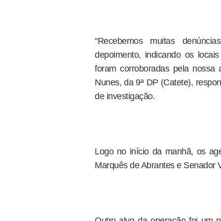
"Recebemos muitas denúncias
depoimento, indicando os locai
foram corroboradas pela nossa
Nunes, da 9ª DP (Catete), respon
de investigação.
Logo no início da manhã, os ag
Marquês de Abrantes e Senador V
Outro alvo da operação foi um pr