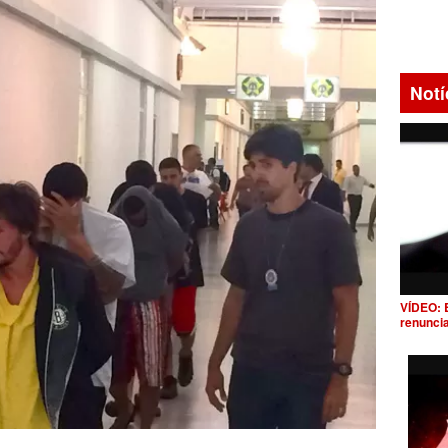
Notí
VÍDEO: 
renunci