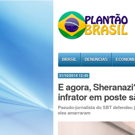
BRASIL
DENÚNCIAS
ECONOMI
31/10/2014 12:45
E agora, Sheranaz
infrator em poste s
Pseudo-jornalista do SBT defendeu 
eles amarraram