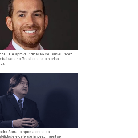
dos EUA aprova indicação de Daniel Perez
mbaixada no Brasil em meio a crise
ica
Pedro Serrano aponta crime de
abilidade e defende impeachment se