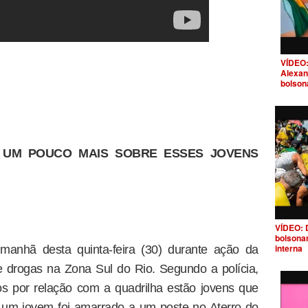
VÍDEO:
Alexan
bolson
 UM POUCO MAIS SOBRE ESSES JOVENS
VÍDEO: 
bolsona
interna
manhã desta quinta-feira (30) durante ação da
de drogas na Zona Sul do Rio. Segundo a polícia,
os por relação com a quadrilha estão jovens que
 um jovem foi amarrado a um poste no Aterro do