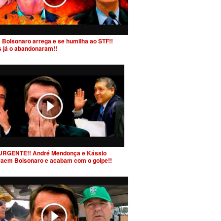
 Bolsonaro arrega e se humilha ao STF!!
s já o abandonaram!!
URGENTE!! André Mendonça e Kássio
raem Bolsonaro e acabam com o golpe!!