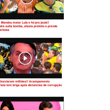
 Mandou matar Lula e foi pra jaula!!
dre solta bomba, afasta prefeito e prende
aristas
Desviaram milhões!! Acampamento
rista tem briga após denúncias de corrupção