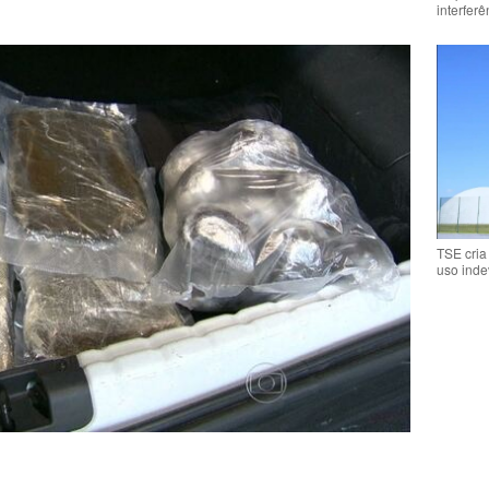
interfer
TSE cria
uso inde