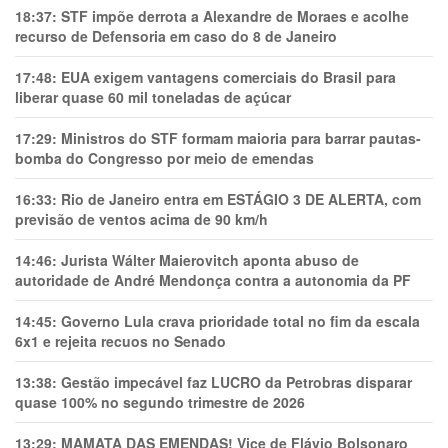
18:37:
STF impõe derrota a Alexandre de Moraes e acolhe
recurso de Defensoria em caso do 8 de Janeiro
17:48:
EUA exigem vantagens comerciais do Brasil para
liberar quase 60 mil toneladas de açúcar
17:29:
Ministros do STF formam maioria para barrar pautas-
bomba do Congresso por meio de emendas
16:33:
Rio de Janeiro entra em ESTÁGIO 3 DE ALERTA, com
previsão de ventos acima de 90 km/h
14:46:
Jurista Wálter Maierovitch aponta abuso de
autoridade de André Mendonça contra a autonomia da PF
14:45:
Governo Lula crava prioridade total no fim da escala
6x1 e rejeita recuos no Senado
13:38:
Gestão impecável faz LUCRO da Petrobras disparar
quase 100% no segundo trimestre de 2026
13:29:
MAMATA DAS EMENDAS! Vice de Flávio Bolsonaro