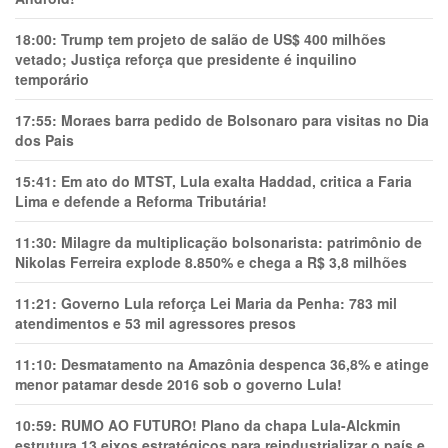
18:00:
Trump tem projeto de salão de US$ 400 milhões
vetado; Justiça reforça que presidente é inquilino
temporário
17:55:
Moraes barra pedido de Bolsonaro para visitas no Dia
dos Pais
15:41:
Em ato do MTST, Lula exalta Haddad, critica a Faria
Lima e defende a Reforma Tributária!
11:30:
Milagre da multiplicação bolsonarista: patrimônio de
Nikolas Ferreira explode 8.850% e chega a R$ 3,8 milhões
11:21:
Governo Lula reforça Lei Maria da Penha: 783 mil
atendimentos e 53 mil agressores presos
11:10:
Desmatamento na Amazônia despenca 36,8% e atinge
menor patamar desde 2016 sob o governo Lula!
10:59:
RUMO AO FUTURO! Plano da chapa Lula-Alckmin
estrutura 13 eixos estratégicos para reindustrializar o país e