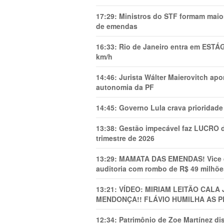
17:29:
Ministros do STF formam maio
de emendas
16:33:
Rio de Janeiro entra em ESTÁ
km/h
14:46:
Jurista Wálter Maierovitch ap
autonomia da PF
14:45:
Governo Lula crava prioridade 
13:38:
Gestão impecável faz LUCRO d
trimestre de 2026
13:29:
MAMATA DAS EMENDAS! Vice de 
auditoria com rombo de R$ 49 milhõe
13:21:
VÍDEO: MIRIAM LEITÃO CAL
MENDONÇA!! FLÁVIO HUMILHA AS P
12:34:
Patrimônio de Zoe Martínez d