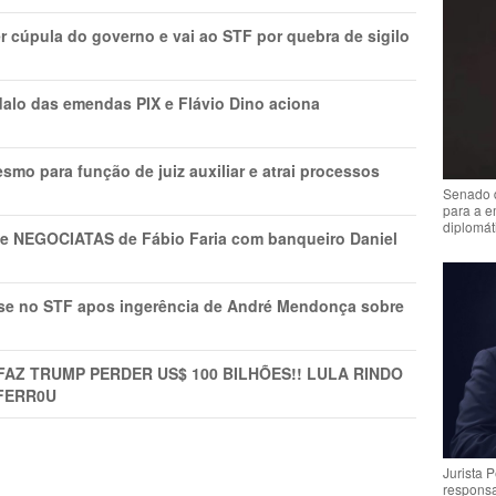
r cúpula do governo e vai ao STF por quebra de sigilo
lo das emendas PIX e Flávio Dino aciona
mo para função de juiz auxiliar e atrai processos
Senado 
para a e
diplomát
s e NEGOCIATAS de Fábio Faria com banqueiro Daniel
rise no STF apos ingerência de André Mendonça sobre
FAZ TRUMP PERDER US$ 100 BILHÕES!! LULA RINDO
FERR0U
Jurista 
respons