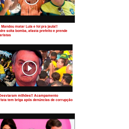
 Mandou matar Lula e foi pra jaula!!
dre solta bomba, afasta prefeito e prende
aristas
Desviaram milhões!! Acampamento
rista tem briga após denúncias de corrupção