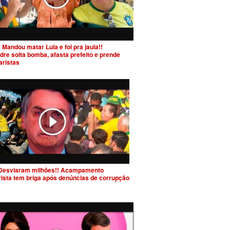
 Mandou matar Lula e foi pra jaula!!
dre solta bomba, afasta prefeito e prende
aristas
Desviaram milhões!! Acampamento
rista tem briga após denúncias de corrupção