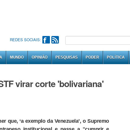
REDES SOCIAIS:
A
MUNDO
OPINIÃO
PESQUISAS
PODER
POLÍTICA
TF virar corte 'bolivariana'
mer que, ‘a exemplo da Venezuela’, o Supremo
ntrapeso institucional e passe a "cumprir e