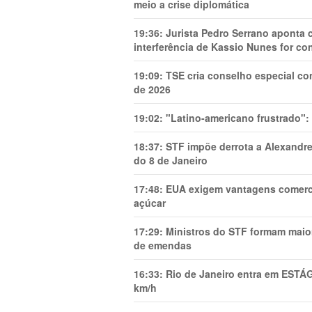
meio a crise diplomática
19:36:
Jurista Pedro Serrano aponta
interferência de Kassio Nunes for co
19:09:
TSE cria conselho especial co
de 2026
19:02:
"Latino-americano frustrado":
18:37:
STF impõe derrota a Alexandre
do 8 de Janeiro
17:48:
EUA exigem vantagens comercia
açúcar
17:29:
Ministros do STF formam maio
de emendas
16:33:
Rio de Janeiro entra em ESTÁ
km/h