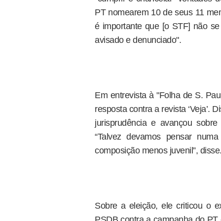
PT nomearem 10 de seus 11 membro
é importante que [o STF] não se 
avisado e denunciado".
Em entrevista à "Folha de S. Pau
resposta contra a revista ‘Veja’. D
jurisprudência e avançou sobre
“Talvez devamos pensar numa e
composição menos juvenil”, disse
Sobre a eleição, ele criticou o 
PSDB contra a campanha do PT q