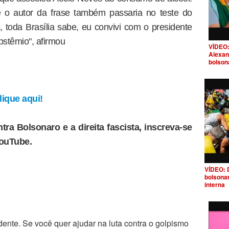
e o autor da frase também passaria no teste do
toda Brasília sabe, eu convivi com o presidente
bstêmio", afirmou
VÍDEO:
Alexan
bolson
ique aqui!
tra Bolsonaro e a direita fascista, inscreva-se
YouTube.
VÍDEO: 
bolsona
interna
ente. Se você quer ajudar na luta contra o golpismo