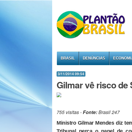
BRASIL
DENÚNCIAS
ECONOMI
3/11/2014 09:54
Gilmar vê risco de S
755 visitas -
Fonte:
Brasil 247
Ministro Gilmar Mendes diz te
Tribunal perca o papel de co