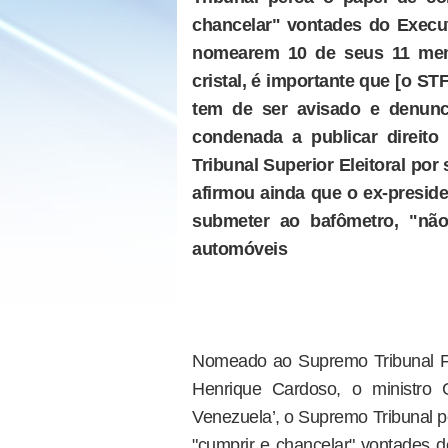
chancelar" vontades do Execu
nomearem 10 de seus 11 memb
cristal, é importante que [o ST
tem de ser avisado e denunc
condenada a publicar direito 
Tribunal Superior Eleitoral por
afirmou ainda que o ex-preside
submeter ao bafômetro, "não
automóveis
Nomeado ao Supremo Tribunal F
Henrique Cardoso, o ministro
Venezuela’, o Supremo Tribunal pe
"cumprir e chancelar" vontades d