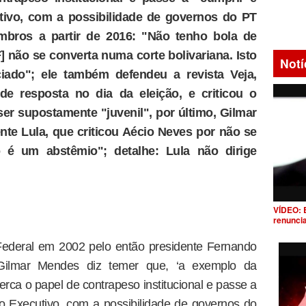
tivo, com a possibilidade de governos do PT
ros a partir de 2016: "Não tenho bola de
F] não se converta numa corte bolivariana. Isto
Notí
iado"; ele também defendeu a revista Veja,
de resposta no dia da eleição, e criticou o
 ser supostamente "juvenil", por último, Gilmar
nte Lula, que criticou Aécio Neves por não se
 é um abstêmio"; detalhe: Lula não dirige
VÍDEO: 
renunci
ederal em 2002 pelo então presidente Fernando
 Gilmar Mendes diz temer que, ‘a exemplo da
rca o papel de contrapeso institucional e passe a
o Executivo, com a possibilidade de governos do