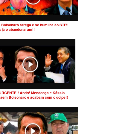
 Bolsonaro arrega e se humilha ao STF!!
s já o abandonaram!!
URGENTE!! André Mendonça e Kássio
raem Bolsonaro e acabam com o golpe!!