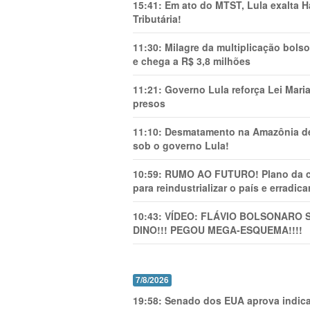
15:41:
Em ato do MTST, Lula exalta H
Tributária!
11:30:
Milagre da multiplicação bolso
e chega a R$ 3,8 milhões
11:21:
Governo Lula reforça Lei Mari
presos
11:10:
Desmatamento na Amazônia de
sob o governo Lula!
10:59:
RUMO AO FUTURO! Plano da cha
para reindustrializar o país e erradic
10:43:
VÍDEO: FLÁVIO BOLSONARO 
DINO!!! PEGOU MEGA-ESQUEMA!!!!
7/8/2026
19:58:
Senado dos EUA aprova indica