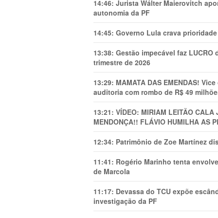
14:46:
Jurista Wálter Maierovitch ap
autonomia da PF
14:45:
Governo Lula crava prioridade 
13:38:
Gestão impecável faz LUCRO d
trimestre de 2026
13:29:
MAMATA DAS EMENDAS! Vice de 
auditoria com rombo de R$ 49 milhõe
13:21:
VÍDEO: MIRIAM LEITÃO CAL
MENDONÇA!! FLÁVIO HUMILHA AS P
12:34:
Patrimônio de Zoe Martínez d
11:41:
Rogério Marinho tenta envolve
de Marcola
11:17:
Devassa do TCU expõe escânda
investigação da PF