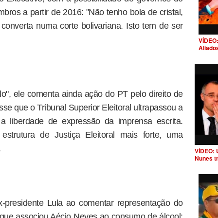
s a partir de 2016: "Não tenho bola de cristal,
converta numa corte bolivariana. Isto tem de ser
VÍDEO:
Aliado
lo", ele comenta ainda ação do PT pelo direito de
isse que o Tribunal Superior Eleitoral ultrapassou a
 a liberdade de expressão da imprensa escrita.
strutura de Justiça Eleitoral mais forte, uma
.
VÍDEO: 
Nunes t
ex-presidente Lula ao comentar representação do
ue associou Aécio Neves ao consumo de álcool: