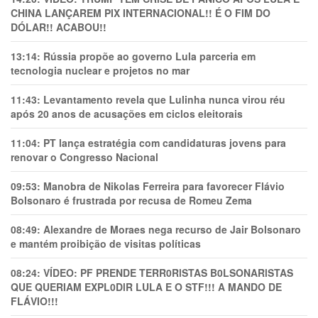
CHINA LANÇAREM PIX INTERNACIONAL!! É O FIM DO
DÓLAR!! ACABOU!!
13:14:
Rússia propõe ao governo Lula parceria em
tecnologia nuclear e projetos no mar
11:43:
Levantamento revela que Lulinha nunca virou réu
após 20 anos de acusações em ciclos eleitorais
11:04:
PT lança estratégia com candidaturas jovens para
renovar o Congresso Nacional
09:53:
Manobra de Nikolas Ferreira para favorecer Flávio
Bolsonaro é frustrada por recusa de Romeu Zema
08:49:
Alexandre de Moraes nega recurso de Jair Bolsonaro
e mantém proibição de visitas políticas
08:24:
VÍDEO: PF PRENDE TERR0RlSTAS B0LSONARlSTAS
QUE QUERIAM EXPL0DlR LULA E O STF!!! A MANDO DE
FLÁVIO!!!