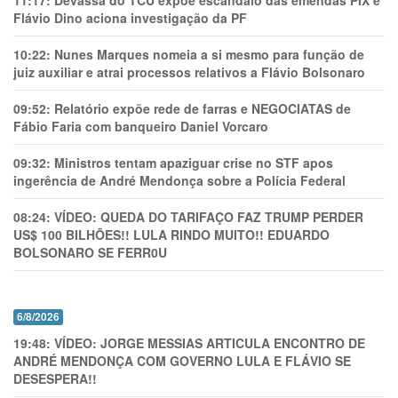
11:17:
Devassa do TCU expõe escândalo das emendas PIX e
Flávio Dino aciona investigação da PF
10:22:
Nunes Marques nomeia a si mesmo para função de
juiz auxiliar e atrai processos relativos a Flávio Bolsonaro
09:52:
Relatório expõe rede de farras e NEGOCIATAS de
Fábio Faria com banqueiro Daniel Vorcaro
09:32:
Ministros tentam apaziguar crise no STF apos
ingerência de André Mendonça sobre a Polícia Federal
08:24:
VÍDEO: QUEDA DO TARIFAÇO FAZ TRUMP PERDER
US$ 100 BILHÕES!! LULA RINDO MUITO!! EDUARDO
BOLSONARO SE FERR0U
6/8/2026
19:48:
VÍDEO: JORGE MESSIAS ARTICULA ENCONTRO DE
ANDRÉ MENDONÇA COM GOVERNO LULA E FLÁVIO SE
DESESPERA!!