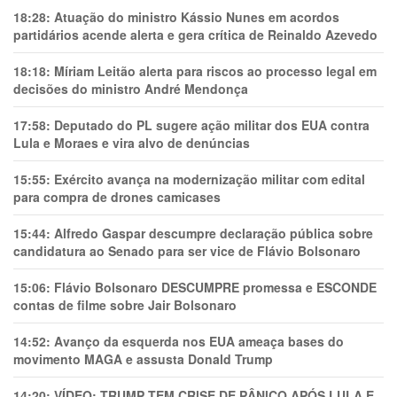
18:28:
Atuação do ministro Kássio Nunes em acordos
partidários acende alerta e gera crítica de Reinaldo Azevedo
18:18:
Míriam Leitão alerta para riscos ao processo legal em
decisões do ministro André Mendonça
17:58:
Deputado do PL sugere ação militar dos EUA contra
Lula e Moraes e vira alvo de denúncias
15:55:
Exército avança na modernização militar com edital
para compra de drones camicases
15:44:
Alfredo Gaspar descumpre declaração pública sobre
candidatura ao Senado para ser vice de Flávio Bolsonaro
15:06:
Flávio Bolsonaro DESCUMPRE promessa e ESCONDE
contas de filme sobre Jair Bolsonaro
14:52:
Avanço da esquerda nos EUA ameaça bases do
movimento MAGA e assusta Donald Trump
14:20:
VÍDEO: TRUMP TEM CRlSE DE PÂNlCO APÓS LULA E