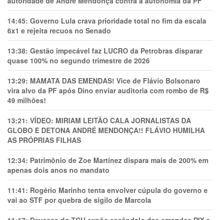
autoridade de André Mendonça contra a autonomia da PF
14:45:
Governo Lula crava prioridade total no fim da escala
6x1 e rejeita recuos no Senado
13:38:
Gestão impecável faz LUCRO da Petrobras disparar
quase 100% no segundo trimestre de 2026
13:29:
MAMATA DAS EMENDAS! Vice de Flávio Bolsonaro
vira alvo da PF após Dino enviar auditoria com rombo de R$
49 milhões!
13:21:
VÍDEO: MIRIAM LEITÃO CALA JORNALISTAS DA
GLOBO E DETONA ANDRÉ MENDONÇA!! FLÁVIO HUMILHA
AS PRÓPRIAS FILHAS
12:34:
Patrimônio de Zoe Martínez dispara mais de 200% em
apenas dois anos no mandato
11:41:
Rogério Marinho tenta envolver cúpula do governo e
vai ao STF por quebra de sigilo de Marcola