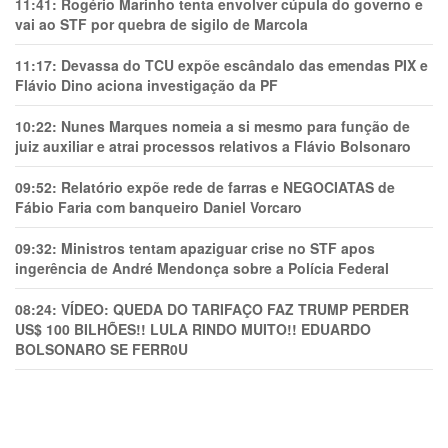
11:41:
Rogério Marinho tenta envolver cúpula do governo e
vai ao STF por quebra de sigilo de Marcola
11:17:
Devassa do TCU expõe escândalo das emendas PIX e
Flávio Dino aciona investigação da PF
10:22:
Nunes Marques nomeia a si mesmo para função de
juiz auxiliar e atrai processos relativos a Flávio Bolsonaro
09:52:
Relatório expõe rede de farras e NEGOCIATAS de
Fábio Faria com banqueiro Daniel Vorcaro
09:32:
Ministros tentam apaziguar crise no STF apos
ingerência de André Mendonça sobre a Polícia Federal
08:24:
VÍDEO: QUEDA DO TARIFAÇO FAZ TRUMP PERDER
US$ 100 BILHÕES!! LULA RINDO MUITO!! EDUARDO
BOLSONARO SE FERR0U