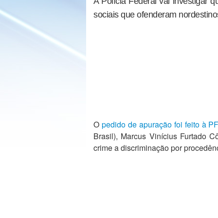
A Polícia Federal vai investigar 
sociais que ofenderam nordestin
O
pedido de apuração foi feito à P
Brasil), Marcus Vinícius Furtado 
crime a discriminação por procedênc