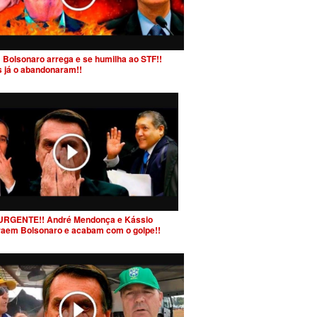
 Bolsonaro arrega e se humilha ao STF!!
s já o abandonaram!!
URGENTE!! André Mendonça e Kássio
raem Bolsonaro e acabam com o golpe!!