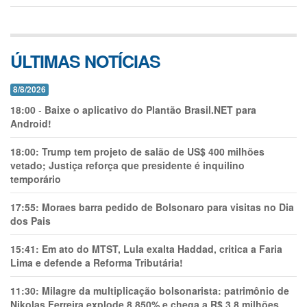
ÚLTIMAS NOTÍCIAS
8/8/2026
18:00
-
Baixe o aplicativo do Plantão Brasil.NET para
Android!
18:00:
Trump tem projeto de salão de US$ 400 milhões
vetado; Justiça reforça que presidente é inquilino
temporário
17:55:
Moraes barra pedido de Bolsonaro para visitas no Dia
dos Pais
15:41:
Em ato do MTST, Lula exalta Haddad, critica a Faria
Lima e defende a Reforma Tributária!
11:30:
Milagre da multiplicação bolsonarista: patrimônio de
Nikolas Ferreira explode 8.850% e chega a R$ 3,8 milhões