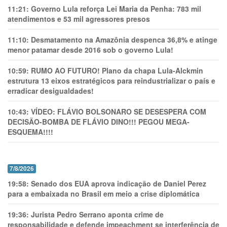
11:21:
Governo Lula reforça Lei Maria da Penha: 783 mil
atendimentos e 53 mil agressores presos
11:10:
Desmatamento na Amazônia despenca 36,8% e atinge
menor patamar desde 2016 sob o governo Lula!
10:59:
RUMO AO FUTURO! Plano da chapa Lula-Alckmin
estrutura 13 eixos estratégicos para reindustrializar o país e
erradicar desigualdades!
10:43:
VÍDEO: FLÁVIO BOLSONARO SE DESESPERA COM
DECISÃO-BOMBA DE FLÁVIO DINO!!! PEGOU MEGA-
ESQUEMA!!!!
7/8/2026
19:58:
Senado dos EUA aprova indicação de Daniel Perez
para a embaixada no Brasil em meio a crise diplomática
19:36:
Jurista Pedro Serrano aponta crime de
responsabilidade e defende impeachment se interferência de