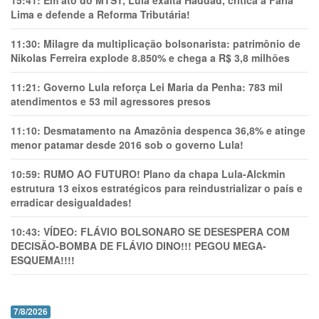
15:41:
Em ato do MTST, Lula exalta Haddad, critica a Faria
Lima e defende a Reforma Tributária!
11:30:
Milagre da multiplicação bolsonarista: patrimônio de
Nikolas Ferreira explode 8.850% e chega a R$ 3,8 milhões
11:21:
Governo Lula reforça Lei Maria da Penha: 783 mil
atendimentos e 53 mil agressores presos
11:10:
Desmatamento na Amazônia despenca 36,8% e atinge
menor patamar desde 2016 sob o governo Lula!
10:59:
RUMO AO FUTURO! Plano da chapa Lula-Alckmin
estrutura 13 eixos estratégicos para reindustrializar o país e
erradicar desigualdades!
10:43:
VÍDEO: FLÁVIO BOLSONARO SE DESESPERA COM
DECISÃO-BOMBA DE FLÁVIO DINO!!! PEGOU MEGA-
ESQUEMA!!!!
7/8/2026