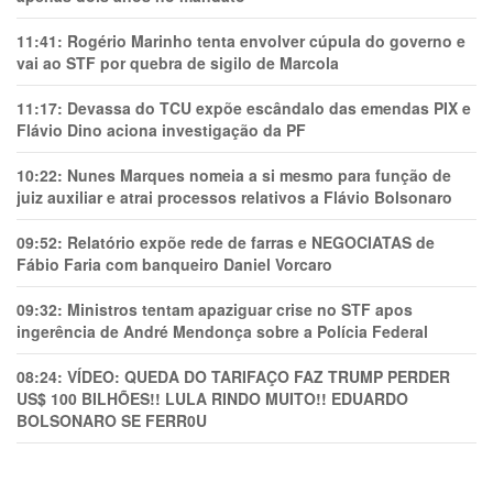
11:41:
Rogério Marinho tenta envolver cúpula do governo e
vai ao STF por quebra de sigilo de Marcola
11:17:
Devassa do TCU expõe escândalo das emendas PIX e
Flávio Dino aciona investigação da PF
10:22:
Nunes Marques nomeia a si mesmo para função de
juiz auxiliar e atrai processos relativos a Flávio Bolsonaro
09:52:
Relatório expõe rede de farras e NEGOCIATAS de
Fábio Faria com banqueiro Daniel Vorcaro
09:32:
Ministros tentam apaziguar crise no STF apos
ingerência de André Mendonça sobre a Polícia Federal
08:24:
VÍDEO: QUEDA DO TARIFAÇO FAZ TRUMP PERDER
US$ 100 BILHÕES!! LULA RINDO MUITO!! EDUARDO
BOLSONARO SE FERR0U