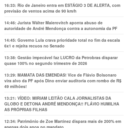
16:33:
Rio de Janeiro entra em ESTÁGIO 3 DE ALERTA, com
previsão de ventos acima de 90 km/h
14:46:
Jurista Wálter Maierovitch aponta abuso de
autoridade de André Mendonça contra a autonomia da PF
14:45:
Governo Lula crava prioridade total no fim da escala
6x1 e rejeita recuos no Senado
13:38:
Gestão impecável faz LUCRO da Petrobras disparar
quase 100% no segundo trimestre de 2026
13:29:
MAMATA DAS EMENDAS! Vice de Flávio Bolsonaro
vira alvo da PF após Dino enviar auditoria com rombo de R$
49 milhões!
13:21:
VÍDEO: MIRIAM LEITÃO CALA JORNALISTAS DA
GLOBO E DETONA ANDRÉ MENDONÇA!! FLÁVIO HUMILHA
AS PRÓPRIAS FILHAS
12:34:
Patrimônio de Zoe Martínez dispara mais de 200% em
apenas dois anos no mandato