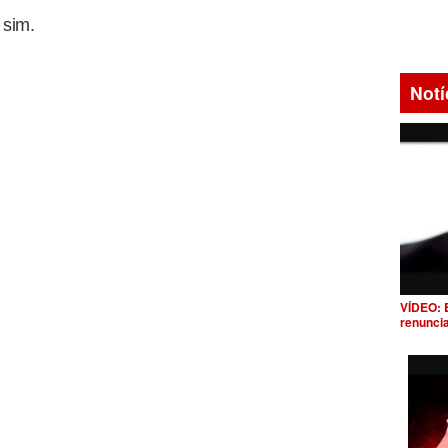
 sim.
Notí
VÍDEO: 
renunci