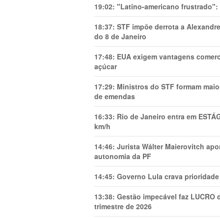
19:02:
"Latino-americano frustrado":
18:37:
STF impõe derrota a Alexandre
do 8 de Janeiro
17:48:
EUA exigem vantagens comercia
açúcar
17:29:
Ministros do STF formam maio
de emendas
16:33:
Rio de Janeiro entra em ESTÁ
km/h
14:46:
Jurista Wálter Maierovitch ap
autonomia da PF
14:45:
Governo Lula crava prioridade 
13:38:
Gestão impecável faz LUCRO d
trimestre de 2026