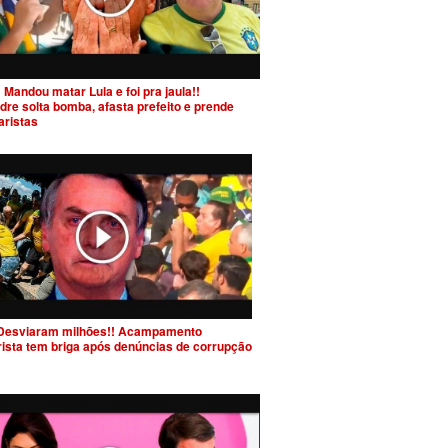
 Mandou matar Lula e foi pra jaula!!
dre solta bomba, afasta prefeito e prende
aristas
Desviaram milhões!! Acampamento
rista tem briga após denúncias de corrupção