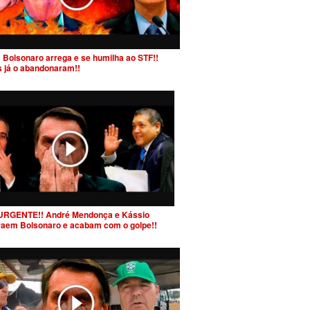
 Bolsonaro arrega e se humilha ao STF!!
s já o abandonaram!!
URGENTE!! André Mendonça e Kássio
raem Bolsonaro e acabam com o golpe!!