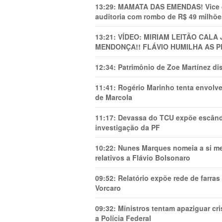
13:29:
MAMATA DAS EMENDAS! Vice de 
auditoria com rombo de R$ 49 milhõe
13:21:
VÍDEO: MIRIAM LEITÃO CAL
MENDONÇA!! FLÁVIO HUMILHA AS P
12:34:
Patrimônio de Zoe Martínez d
11:41:
Rogério Marinho tenta envolve
de Marcola
11:17:
Devassa do TCU expõe escânda
investigação da PF
10:22:
Nunes Marques nomeia a si mes
relativos a Flávio Bolsonaro
09:52:
Relatório expõe rede de farra
Vorcaro
09:32:
Ministros tentam apaziguar c
a Polícia Federal