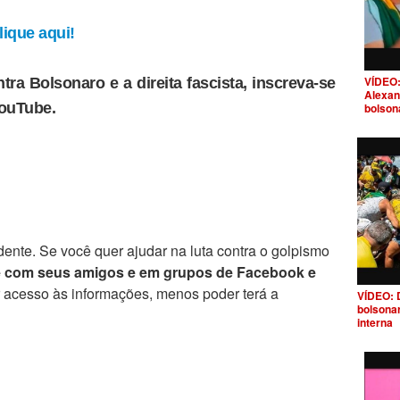
ique aqui!
VÍDEO:
tra Bolsonaro e a direita fascista, inscreva-se
Alexan
YouTube.
bolson
ente. Se você quer ajudar na luta contra o golpismo
e com seus amigos e em grupos de Facebook e
r acesso às informações, menos poder terá a
VÍDEO: 
bolsona
interna