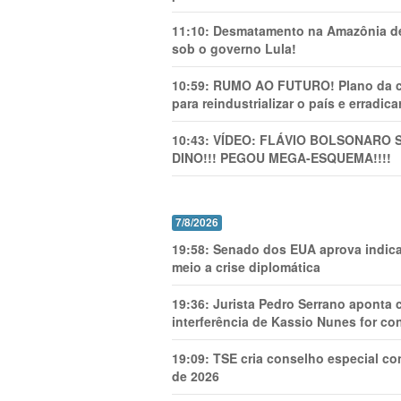
11:10:
Desmatamento na Amazônia de
sob o governo Lula!
10:59:
RUMO AO FUTURO! Plano da cha
para reindustrializar o país e erradic
10:43:
VÍDEO: FLÁVIO BOLSONARO 
DINO!!! PEGOU MEGA-ESQUEMA!!!!
7/8/2026
19:58:
Senado dos EUA aprova indica
meio a crise diplomática
19:36:
Jurista Pedro Serrano aponta
interferência de Kassio Nunes for co
19:09:
TSE cria conselho especial co
de 2026