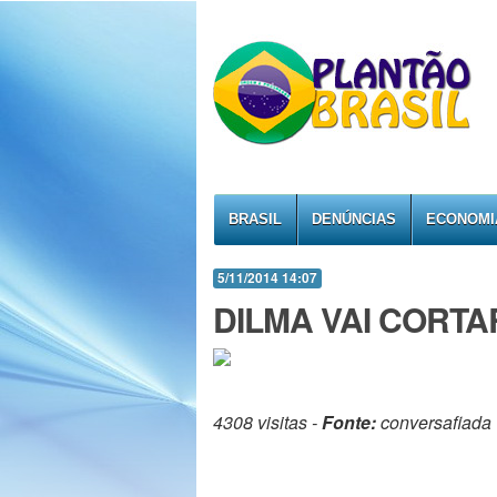
BRASIL
DENÚNCIAS
ECONOMI
5/11/2014 14:07
DILMA VAI CORT
4308 visitas -
Fonte:
conversafiada