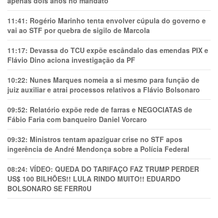
apenas dois anos no mandato
11:41:
Rogério Marinho tenta envolver cúpula do governo e
vai ao STF por quebra de sigilo de Marcola
11:17:
Devassa do TCU expõe escândalo das emendas PIX e
Flávio Dino aciona investigação da PF
10:22:
Nunes Marques nomeia a si mesmo para função de
juiz auxiliar e atrai processos relativos a Flávio Bolsonaro
09:52:
Relatório expõe rede de farras e NEGOCIATAS de
Fábio Faria com banqueiro Daniel Vorcaro
09:32:
Ministros tentam apaziguar crise no STF apos
ingerência de André Mendonça sobre a Polícia Federal
08:24:
VÍDEO: QUEDA DO TARIFAÇO FAZ TRUMP PERDER
US$ 100 BILHÕES!! LULA RINDO MUITO!! EDUARDO
BOLSONARO SE FERR0U