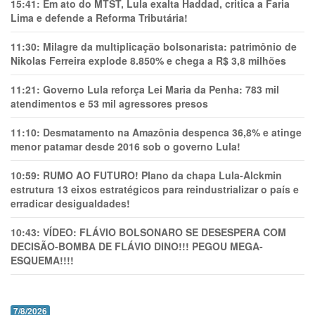
15:41:
Em ato do MTST, Lula exalta Haddad, critica a Faria
Lima e defende a Reforma Tributária!
11:30:
Milagre da multiplicação bolsonarista: patrimônio de
Nikolas Ferreira explode 8.850% e chega a R$ 3,8 milhões
11:21:
Governo Lula reforça Lei Maria da Penha: 783 mil
atendimentos e 53 mil agressores presos
11:10:
Desmatamento na Amazônia despenca 36,8% e atinge
menor patamar desde 2016 sob o governo Lula!
10:59:
RUMO AO FUTURO! Plano da chapa Lula-Alckmin
estrutura 13 eixos estratégicos para reindustrializar o país e
erradicar desigualdades!
10:43:
VÍDEO: FLÁVIO BOLSONARO SE DESESPERA COM
DECISÃO-BOMBA DE FLÁVIO DINO!!! PEGOU MEGA-
ESQUEMA!!!!
7/8/2026