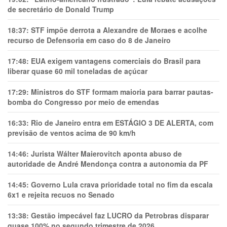
de secretário de Donald Trump
18:37:
STF impõe derrota a Alexandre de Moraes e acolhe
recurso de Defensoria em caso do 8 de Janeiro
17:48:
EUA exigem vantagens comerciais do Brasil para
liberar quase 60 mil toneladas de açúcar
17:29:
Ministros do STF formam maioria para barrar pautas-
bomba do Congresso por meio de emendas
16:33:
Rio de Janeiro entra em ESTÁGIO 3 DE ALERTA, com
previsão de ventos acima de 90 km/h
14:46:
Jurista Wálter Maierovitch aponta abuso de
autoridade de André Mendonça contra a autonomia da PF
14:45:
Governo Lula crava prioridade total no fim da escala
6x1 e rejeita recuos no Senado
13:38:
Gestão impecável faz LUCRO da Petrobras disparar
quase 100% no segundo trimestre de 2026