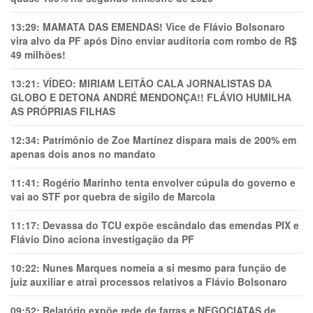
13:29:
MAMATA DAS EMENDAS! Vice de Flávio Bolsonaro
vira alvo da PF após Dino enviar auditoria com rombo de R$
49 milhões!
13:21:
VÍDEO: MIRIAM LEITÃO CALA JORNALISTAS DA
GLOBO E DETONA ANDRÉ MENDONÇA!! FLÁVIO HUMILHA
AS PRÓPRIAS FILHAS
12:34:
Patrimônio de Zoe Martínez dispara mais de 200% em
apenas dois anos no mandato
11:41:
Rogério Marinho tenta envolver cúpula do governo e
vai ao STF por quebra de sigilo de Marcola
11:17:
Devassa do TCU expõe escândalo das emendas PIX e
Flávio Dino aciona investigação da PF
10:22:
Nunes Marques nomeia a si mesmo para função de
juiz auxiliar e atrai processos relativos a Flávio Bolsonaro
09:52:
Relatório expõe rede de farras e NEGOCIATAS de