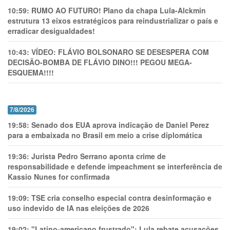
10:59:
RUMO AO FUTURO! Plano da chapa Lula-Alckmin
estrutura 13 eixos estratégicos para reindustrializar o país e
erradicar desigualdades!
10:43:
VÍDEO: FLÁVIO BOLSONARO SE DESESPERA COM
DECISÃO-BOMBA DE FLÁVIO DINO!!! PEGOU MEGA-
ESQUEMA!!!!
7/8/2026
19:58:
Senado dos EUA aprova indicação de Daniel Perez
para a embaixada no Brasil em meio a crise diplomática
19:36:
Jurista Pedro Serrano aponta crime de
responsabilidade e defende impeachment se interferência de
Kassio Nunes for confirmada
19:09:
TSE cria conselho especial contra desinformação e
uso indevido de IA nas eleições de 2026
19:02:
"Latino-americano frustrado": Lula rebate acusações