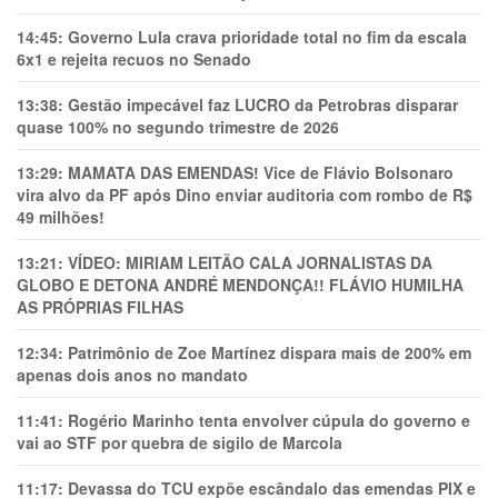
14:45:
Governo Lula crava prioridade total no fim da escala
6x1 e rejeita recuos no Senado
13:38:
Gestão impecável faz LUCRO da Petrobras disparar
quase 100% no segundo trimestre de 2026
13:29:
MAMATA DAS EMENDAS! Vice de Flávio Bolsonaro
vira alvo da PF após Dino enviar auditoria com rombo de R$
49 milhões!
13:21:
VÍDEO: MIRIAM LEITÃO CALA JORNALISTAS DA
GLOBO E DETONA ANDRÉ MENDONÇA!! FLÁVIO HUMILHA
AS PRÓPRIAS FILHAS
12:34:
Patrimônio de Zoe Martínez dispara mais de 200% em
apenas dois anos no mandato
11:41:
Rogério Marinho tenta envolver cúpula do governo e
vai ao STF por quebra de sigilo de Marcola
11:17:
Devassa do TCU expõe escândalo das emendas PIX e