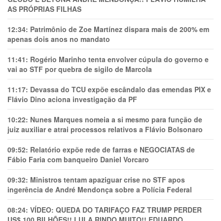
AS PRÓPRIAS FILHAS
12:34:
Patrimônio de Zoe Martínez dispara mais de 200% em
apenas dois anos no mandato
11:41:
Rogério Marinho tenta envolver cúpula do governo e
vai ao STF por quebra de sigilo de Marcola
11:17:
Devassa do TCU expõe escândalo das emendas PIX e
Flávio Dino aciona investigação da PF
10:22:
Nunes Marques nomeia a si mesmo para função de
juiz auxiliar e atrai processos relativos a Flávio Bolsonaro
09:52:
Relatório expõe rede de farras e NEGOCIATAS de
Fábio Faria com banqueiro Daniel Vorcaro
09:32:
Ministros tentam apaziguar crise no STF apos
ingerência de André Mendonça sobre a Polícia Federal
08:24:
VÍDEO: QUEDA DO TARIFAÇO FAZ TRUMP PERDER
US$ 100 BILHÕES!! LULA RINDO MUITO!! EDUARDO