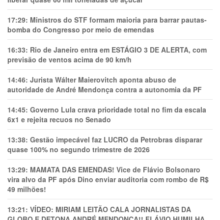
17:29:
Ministros do STF formam maioria para barrar pautas-
bomba do Congresso por meio de emendas
16:33:
Rio de Janeiro entra em ESTÁGIO 3 DE ALERTA, com
previsão de ventos acima de 90 km/h
14:46:
Jurista Wálter Maierovitch aponta abuso de
autoridade de André Mendonça contra a autonomia da PF
14:45:
Governo Lula crava prioridade total no fim da escala
6x1 e rejeita recuos no Senado
13:38:
Gestão impecável faz LUCRO da Petrobras disparar
quase 100% no segundo trimestre de 2026
13:29:
MAMATA DAS EMENDAS! Vice de Flávio Bolsonaro
vira alvo da PF após Dino enviar auditoria com rombo de R$
49 milhões!
13:21:
VÍDEO: MIRIAM LEITÃO CALA JORNALISTAS DA
GLOBO E DETONA ANDRÉ MENDONÇA!! FLÁVIO HUMILHA