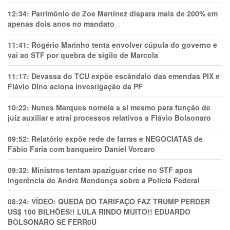
12:34:
Patrimônio de Zoe Martínez dispara mais de 200% em
apenas dois anos no mandato
11:41:
Rogério Marinho tenta envolver cúpula do governo e
vai ao STF por quebra de sigilo de Marcola
11:17:
Devassa do TCU expõe escândalo das emendas PIX e
Flávio Dino aciona investigação da PF
10:22:
Nunes Marques nomeia a si mesmo para função de
juiz auxiliar e atrai processos relativos a Flávio Bolsonaro
09:52:
Relatório expõe rede de farras e NEGOCIATAS de
Fábio Faria com banqueiro Daniel Vorcaro
09:32:
Ministros tentam apaziguar crise no STF apos
ingerência de André Mendonça sobre a Polícia Federal
08:24:
VÍDEO: QUEDA DO TARIFAÇO FAZ TRUMP PERDER
US$ 100 BILHÕES!! LULA RINDO MUITO!! EDUARDO
BOLSONARO SE FERR0U