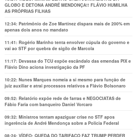
GLOBO E DETONA ANDRÉ MENDONÇA!! FLÁVIO HUMILHA
AS PRÓPRIAS FILHAS
12:34:
Patrimônio de Zoe Martínez dispara mais de 200% em
apenas dois anos no mandato
11:41:
Rogério Marinho tenta envolver cúpula do governo e
vai ao STF por quebra de sigilo de Marcola
11:17:
Devassa do TCU expõe escândalo das emendas PIX e
Flávio Dino aciona investigação da PF
10:22:
Nunes Marques nomeia a si mesmo para função de
juiz auxiliar e atrai processos relativos a Flávio Bolsonaro
09:52:
Relatório expõe rede de farras e NEGOCIATAS de
Fábio Faria com banqueiro Daniel Vorcaro
09:32:
Ministros tentam apaziguar crise no STF apos
ingerência de André Mendonça sobre a Polícia Federal
08:24:
VÍDEO: QUEDA DO TARIFAÇO FAZ TRUMP PERDER