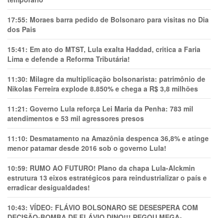
17:55:
Moraes barra pedido de Bolsonaro para visitas no Dia
dos Pais
15:41:
Em ato do MTST, Lula exalta Haddad, critica a Faria
Lima e defende a Reforma Tributária!
11:30:
Milagre da multiplicação bolsonarista: patrimônio de
Nikolas Ferreira explode 8.850% e chega a R$ 3,8 milhões
11:21:
Governo Lula reforça Lei Maria da Penha: 783 mil
atendimentos e 53 mil agressores presos
11:10:
Desmatamento na Amazônia despenca 36,8% e atinge
menor patamar desde 2016 sob o governo Lula!
10:59:
RUMO AO FUTURO! Plano da chapa Lula-Alckmin
estrutura 13 eixos estratégicos para reindustrializar o país e
erradicar desigualdades!
10:43:
VÍDEO: FLÁVIO BOLSONARO SE DESESPERA COM
DECISÃO-BOMBA DE FLÁVIO DINO!!! PEGOU MEGA-