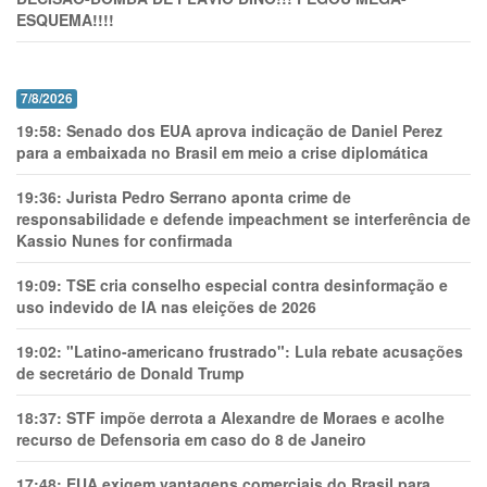
ESQUEMA!!!!
7/8/2026
19:58:
Senado dos EUA aprova indicação de Daniel Perez
para a embaixada no Brasil em meio a crise diplomática
19:36:
Jurista Pedro Serrano aponta crime de
responsabilidade e defende impeachment se interferência de
Kassio Nunes for confirmada
19:09:
TSE cria conselho especial contra desinformação e
uso indevido de IA nas eleições de 2026
19:02:
"Latino-americano frustrado": Lula rebate acusações
de secretário de Donald Trump
18:37:
STF impõe derrota a Alexandre de Moraes e acolhe
recurso de Defensoria em caso do 8 de Janeiro
17:48:
EUA exigem vantagens comerciais do Brasil para