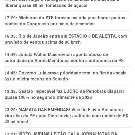
liberar quase 60 mil toneladas de açúcar
17:29:
Ministros do STF formam maioria para barrar pautas-
bomba do Congresso por meio de emendas
16:33:
Rio de Janeiro entra em ESTÁGIO 3 DE ALERTA, com
previsão de ventos acima de 90 km/h
14:46:
Jurista Wálter Maierovitch aponta abuso de
autoridade de André Mendonça contra a autonomia da PF
14:45:
Governo Lula crava prioridade total no fim da escala
6x1 e rejeita recuos no Senado
13:38:
Gestão impecável faz LUCRO da Petrobras disparar
quase 100% no segundo trimestre de 2026
13:29:
MAMATA DAS EMENDAS! Vice de Flávio Bolsonaro
vira alvo da PF após Dino enviar auditoria com rombo de R$
49 milhões!
13:21:
VÍDEO: MIRIAM LEITÃO CALA JORNALISTAS DA