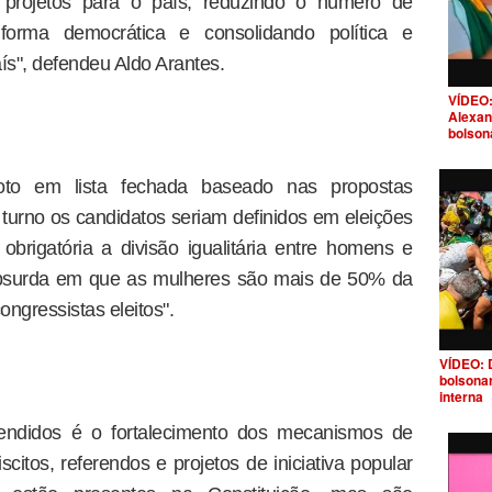
projetos para o país, reduzindo o número de
forma democrática e consolidando política e
ís", defendeu Aldo Arantes.
VÍDEO:
Alexan
bolson
o em lista fechada baseado nas propostas
 turno os candidatos seriam definidos em eleições
 obrigatória a divisão igualitária entre homens e
absurda em que as mulheres são mais de 50% da
gressistas eleitos".
VÍDEO: 
bolsona
interna
fendidos é o fortalecimento dos mecanismos de
scitos, referendos e projetos de iniciativa popular