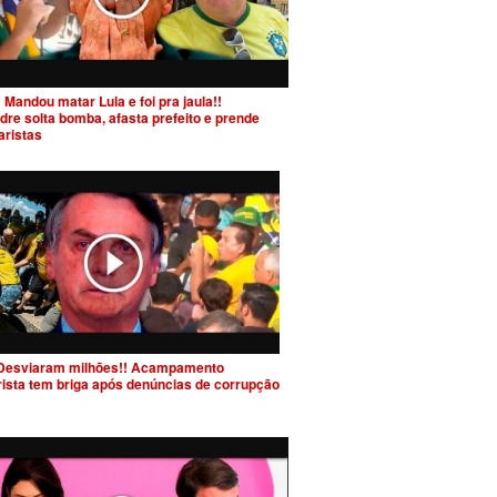
 Mandou matar Lula e foi pra jaula!!
dre solta bomba, afasta prefeito e prende
aristas
Desviaram milhões!! Acampamento
rista tem briga após denúncias de corrupção