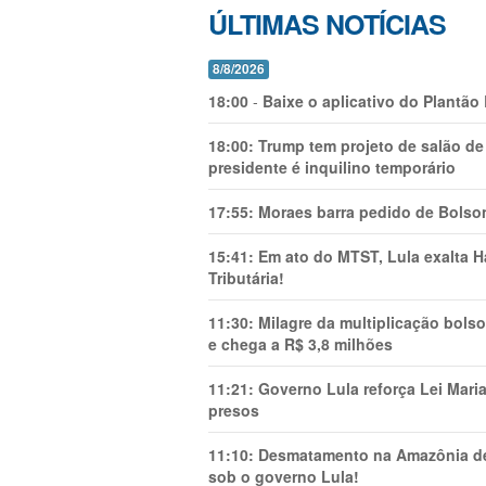
ÚLTIMAS NOTÍCIAS
8/8/2026
18:00
-
Baixe o aplicativo do Plantão
18:00:
Trump tem projeto de salão de
presidente é inquilino temporário
17:55:
Moraes barra pedido de Bolson
15:41:
Em ato do MTST, Lula exalta H
Tributária!
11:30:
Milagre da multiplicação bolso
e chega a R$ 3,8 milhões
11:21:
Governo Lula reforça Lei Mari
presos
11:10:
Desmatamento na Amazônia de
sob o governo Lula!