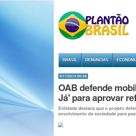
BRASIL
DENÚNCIAS
ECONOMI
9/11/2014 00:58
OAB defende mobil
Já' para aprovar re
Entidade destaca que o projeto defen
envolvimento da sociedade para pass