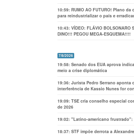
10:59:
RUMO AO FUTURO! Plano da cha
para reindustrializar o país e erradic
10:43:
VÍDEO: FLÁVIO BOLSONARO 
DINO!!! PEGOU MEGA-ESQUEMA!!!!
7/8/2026
19:58:
Senado dos EUA aprova indica
meio a crise diplomática
19:36:
Jurista Pedro Serrano aponta
interferência de Kassio Nunes for co
19:09:
TSE cria conselho especial co
de 2026
19:02:
"Latino-americano frustrado":
18:37:
STF impõe derrota a Alexandre