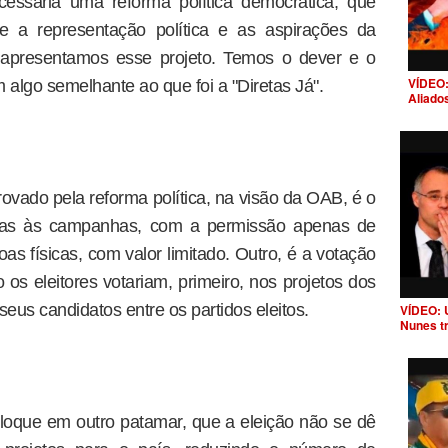
cessária uma reforma política democrática, que
re a representação política e as aspirações da
, apresentamos esse projeto. Temos o dever e o
VÍDEO:
 algo semelhante ao que foi a "Diretas Já".
Aliado
ovado pela reforma política, na visão da OAB, é o
sas às campanhas, com a permissão apenas de
as físicas, com valor limitado. Outro, é a votação
 os eleitores votariam, primeiro, nos projetos dos
eus candidatos entre os partidos eleitos.
VÍDEO: 
Nunes t
loque em outro patamar, que a eleição não se dê