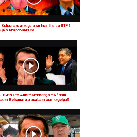
 Bolsonaro arrega e se humilha ao STF!!
s já o abandonaram!!
URGENTE!! André Mendonça e Kássio
raem Bolsonaro e acabam com o golpe!!