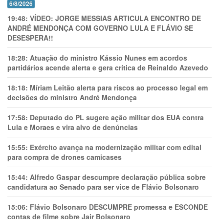
6/8/2026
19:48:
VÍDEO: JORGE MESSIAS ARTICULA ENCONTRO DE
ANDRÉ MENDONÇA COM GOVERNO LULA E FLÁVIO SE
DESESPERA!!
18:28:
Atuação do ministro Kássio Nunes em acordos
partidários acende alerta e gera crítica de Reinaldo Azevedo
18:18:
Míriam Leitão alerta para riscos ao processo legal em
decisões do ministro André Mendonça
17:58:
Deputado do PL sugere ação militar dos EUA contra
Lula e Moraes e vira alvo de denúncias
15:55:
Exército avança na modernização militar com edital
para compra de drones camicases
15:44:
Alfredo Gaspar descumpre declaração pública sobre
candidatura ao Senado para ser vice de Flávio Bolsonaro
15:06:
Flávio Bolsonaro DESCUMPRE promessa e ESCONDE
contas de filme sobre Jair Bolsonaro