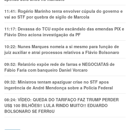
11:41:
Rogério Marinho tenta envolver cúpula do governo e
vai ao STF por quebra de sigilo de Marcola
11:17:
Devassa do TCU expõe escândalo das emendas PIX e
Flávio Dino aciona investigação da PF
10:22:
Nunes Marques nomeia a si mesmo para função de
juiz auxiliar e atrai processos relativos a Flávio Bolsonaro
09:52:
Relatório expõe rede de farras e NEGOCIATAS de
Fábio Faria com banqueiro Daniel Vorcaro
09:32:
Ministros tentam apaziguar crise no STF apos
ingerência de André Mendonça sobre a Polícia Federal
08:24:
VÍDEO: QUEDA DO TARIFAÇO FAZ TRUMP PERDER
US$ 100 BILHÕES!! LULA RINDO MUITO!! EDUARDO
BOLSONARO SE FERR0U