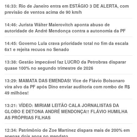
16:33:
Rio de Janeiro entra em ESTÁGIO 3 DE ALERTA, com
previsão de ventos acima de 90 km/h
14:46:
Jurista Wálter Maierovitch aponta abuso de
autoridade de André Mendonça contra a autonomia da PF
14:45:
Governo Lula crava prioridade total no fim da escala
6x1 e rejeita recuos no Senado
13:38:
Gestão impecável faz LUCRO da Petrobras disparar
quase 100% no segundo trimestre de 2026
13:29:
MAMATA DAS EMENDAS! Vice de Flávio Bolsonaro
vira alvo da PF após Dino enviar auditoria com rombo de R$
49 milhões!
13:21:
VÍDEO: MIRIAM LEITÃO CALA JORNALISTAS DA
GLOBO E DETONA ANDRÉ MENDONÇA!! FLÁVIO HUMILHA
AS PRÓPRIAS FILHAS
12:34:
Patrimônio de Zoe Martínez dispara mais de 200% em
apenas dois anos no mandato