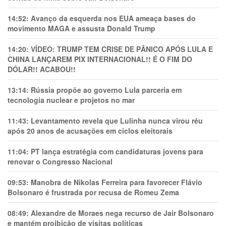
14:52:
Avanço da esquerda nos EUA ameaça bases do
movimento MAGA e assusta Donald Trump
14:20:
VÍDEO: TRUMP TEM CRlSE DE PÂNlCO APÓS LULA E
CHINA LANÇAREM PIX INTERNACIONAL!! É O FIM DO
DÓLAR!! ACABOU!!
13:14:
Rússia propõe ao governo Lula parceria em
tecnologia nuclear e projetos no mar
11:43:
Levantamento revela que Lulinha nunca virou réu
após 20 anos de acusações em ciclos eleitorais
11:04:
PT lança estratégia com candidaturas jovens para
renovar o Congresso Nacional
09:53:
Manobra de Nikolas Ferreira para favorecer Flávio
Bolsonaro é frustrada por recusa de Romeu Zema
08:49:
Alexandre de Moraes nega recurso de Jair Bolsonaro
e mantém proibição de visitas políticas