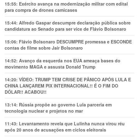
15:55:
Exército avança na modernização militar com edital
para compra de drones camicases
15:44:
Alfredo Gaspar descumpre declaração pública sobre
candidatura ao Senado para ser vice de Flávio Bolsonaro
15:06:
Flávio Bolsonaro DESCUMPRE promessa e ESCONDE
contas de filme sobre Jair Bolsonaro
14:52:
Avanço da esquerda nos EUA ameaça bases do
movimento MAGA e assusta Donald Trump
14:20:
VÍDEO: TRUMP TEM CRlSE DE PÂNlCO APÓS LULA E
CHINA LANÇAREM PIX INTERNACIONAL!! É O FIM DO
DÓLAR!! ACABOU!!
13:14:
Rússia propõe ao governo Lula parceria em
tecnologia nuclear e projetos no mar
11:43:
Levantamento revela que Lulinha nunca virou réu
após 20 anos de acusações em ciclos eleitorais