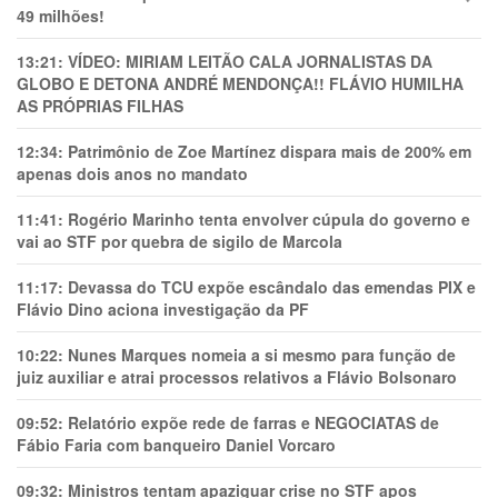
49 milhões!
13:21:
VÍDEO: MIRIAM LEITÃO CALA JORNALISTAS DA
GLOBO E DETONA ANDRÉ MENDONÇA!! FLÁVIO HUMILHA
AS PRÓPRIAS FILHAS
12:34:
Patrimônio de Zoe Martínez dispara mais de 200% em
apenas dois anos no mandato
11:41:
Rogério Marinho tenta envolver cúpula do governo e
vai ao STF por quebra de sigilo de Marcola
11:17:
Devassa do TCU expõe escândalo das emendas PIX e
Flávio Dino aciona investigação da PF
10:22:
Nunes Marques nomeia a si mesmo para função de
juiz auxiliar e atrai processos relativos a Flávio Bolsonaro
09:52:
Relatório expõe rede de farras e NEGOCIATAS de
Fábio Faria com banqueiro Daniel Vorcaro
09:32:
Ministros tentam apaziguar crise no STF apos