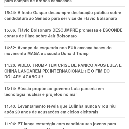
para compra de drones camicases
15:44:
Alfredo Gaspar descumpre declaração pública sobre
candidatura ao Senado para ser vice de Flávio Bolsonaro
15:06:
Flávio Bolsonaro DESCUMPRE promessa e ESCONDE
contas de filme sobre Jair Bolsonaro
14:52:
Avanço da esquerda nos EUA ameaça bases do
movimento MAGA e assusta Donald Trump
14:20:
VÍDEO: TRUMP TEM CRlSE DE PÂNlCO APÓS LULA E
CHINA LANÇAREM PIX INTERNACIONAL!! É O FIM DO
DÓLAR!! ACABOU!!
13:14:
Rússia propõe ao governo Lula parceria em
tecnologia nuclear e projetos no mar
11:43:
Levantamento revela que Lulinha nunca virou réu
após 20 anos de acusações em ciclos eleitorais
11:04:
PT lança estratégia com candidaturas jovens para