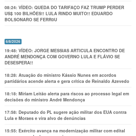
08:24:
VÍDEO: QUEDA DO TARIFAÇO FAZ TRUMP PERDER
US$ 100 BILHÕES!! LULA RINDO MUITO!! EDUARDO
BOLSONARO SE FERR0U
6/8/2026
19:48:
VÍDEO: JORGE MESSIAS ARTICULA ENCONTRO DE
ANDRÉ MENDONÇA COM GOVERNO LULA E FLÁVIO SE
DESESPERA!!
18:28:
Atuação do ministro Kássio Nunes em acordos
partidários acende alerta e gera crítica de Reinaldo Azevedo
18:18:
Míriam Leitão alerta para riscos ao processo legal em
decisões do ministro André Mendonça
17:58:
Deputado do PL sugere ação militar dos EUA contra
Lula e Moraes e vira alvo de denúncias
15:55:
Exército avança na modernização militar com edital