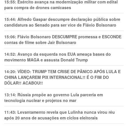
15:55:
Exército avança na modernização militar com edital
para compra de drones camicases
15:44:
Alfredo Gaspar descumpre declaração pública sobre
candidatura ao Senado para ser vice de Flávio Bolsonaro
15:06:
Flávio Bolsonaro DESCUMPRE promessa e ESCONDE
contas de filme sobre Jair Bolsonaro
14:52:
Avanço da esquerda nos EUA ameaça bases do
movimento MAGA e assusta Donald Trump
14:20:
VÍDEO: TRUMP TEM CRlSE DE PÂNlCO APÓS LULA E
CHINA LANÇAREM PIX INTERNACIONAL!! É O FIM DO
DÓLAR!! ACABOU!!
13:14:
Rússia propõe ao governo Lula parceria em
tecnologia nuclear e projetos no mar
11:43:
Levantamento revela que Lulinha nunca virou réu
após 20 anos de acusações em ciclos eleitorais