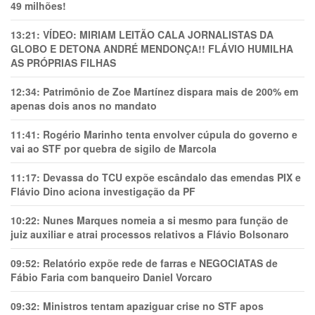
49 milhões!
13:21:
VÍDEO: MIRIAM LEITÃO CALA JORNALISTAS DA
GLOBO E DETONA ANDRÉ MENDONÇA!! FLÁVIO HUMILHA
AS PRÓPRIAS FILHAS
12:34:
Patrimônio de Zoe Martínez dispara mais de 200% em
apenas dois anos no mandato
11:41:
Rogério Marinho tenta envolver cúpula do governo e
vai ao STF por quebra de sigilo de Marcola
11:17:
Devassa do TCU expõe escândalo das emendas PIX e
Flávio Dino aciona investigação da PF
10:22:
Nunes Marques nomeia a si mesmo para função de
juiz auxiliar e atrai processos relativos a Flávio Bolsonaro
09:52:
Relatório expõe rede de farras e NEGOCIATAS de
Fábio Faria com banqueiro Daniel Vorcaro
09:32:
Ministros tentam apaziguar crise no STF apos