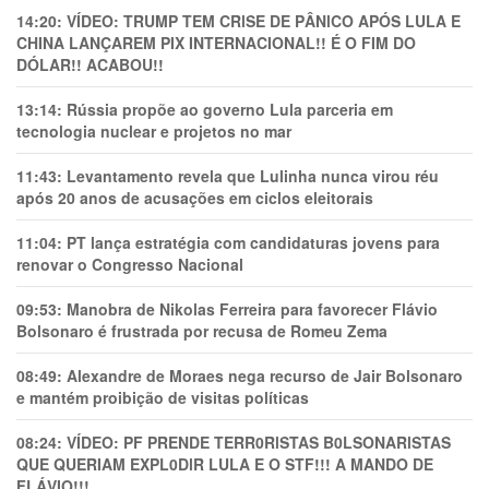
14:20:
VÍDEO: TRUMP TEM CRlSE DE PÂNlCO APÓS LULA E
CHINA LANÇAREM PIX INTERNACIONAL!! É O FIM DO
DÓLAR!! ACABOU!!
13:14:
Rússia propõe ao governo Lula parceria em
tecnologia nuclear e projetos no mar
11:43:
Levantamento revela que Lulinha nunca virou réu
após 20 anos de acusações em ciclos eleitorais
11:04:
PT lança estratégia com candidaturas jovens para
renovar o Congresso Nacional
09:53:
Manobra de Nikolas Ferreira para favorecer Flávio
Bolsonaro é frustrada por recusa de Romeu Zema
08:49:
Alexandre de Moraes nega recurso de Jair Bolsonaro
e mantém proibição de visitas políticas
08:24:
VÍDEO: PF PRENDE TERR0RlSTAS B0LSONARlSTAS
QUE QUERIAM EXPL0DlR LULA E O STF!!! A MANDO DE
FLÁVIO!!!