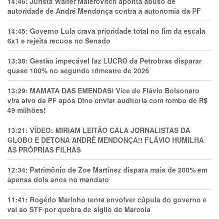
14:46:
Jurista Wálter Maierovitch aponta abuso de
autoridade de André Mendonça contra a autonomia da PF
14:45:
Governo Lula crava prioridade total no fim da escala
6x1 e rejeita recuos no Senado
13:38:
Gestão impecável faz LUCRO da Petrobras disparar
quase 100% no segundo trimestre de 2026
13:29:
MAMATA DAS EMENDAS! Vice de Flávio Bolsonaro
vira alvo da PF após Dino enviar auditoria com rombo de R$
49 milhões!
13:21:
VÍDEO: MIRIAM LEITÃO CALA JORNALISTAS DA
GLOBO E DETONA ANDRÉ MENDONÇA!! FLÁVIO HUMILHA
AS PRÓPRIAS FILHAS
12:34:
Patrimônio de Zoe Martínez dispara mais de 200% em
apenas dois anos no mandato
11:41:
Rogério Marinho tenta envolver cúpula do governo e
vai ao STF por quebra de sigilo de Marcola