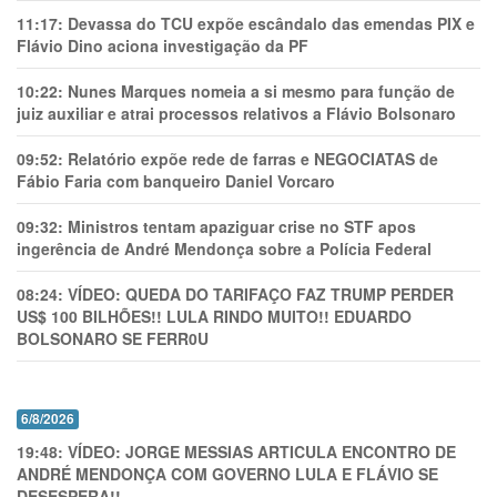
11:17:
Devassa do TCU expõe escândalo das emendas PIX e
Flávio Dino aciona investigação da PF
10:22:
Nunes Marques nomeia a si mesmo para função de
juiz auxiliar e atrai processos relativos a Flávio Bolsonaro
09:52:
Relatório expõe rede de farras e NEGOCIATAS de
Fábio Faria com banqueiro Daniel Vorcaro
09:32:
Ministros tentam apaziguar crise no STF apos
ingerência de André Mendonça sobre a Polícia Federal
08:24:
VÍDEO: QUEDA DO TARIFAÇO FAZ TRUMP PERDER
US$ 100 BILHÕES!! LULA RINDO MUITO!! EDUARDO
BOLSONARO SE FERR0U
6/8/2026
19:48:
VÍDEO: JORGE MESSIAS ARTICULA ENCONTRO DE
ANDRÉ MENDONÇA COM GOVERNO LULA E FLÁVIO SE
DESESPERA!!