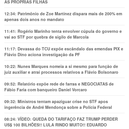
AS PRÓPRIAS FILHAS
12:34:
Patrimônio de Zoe Martínez dispara mais de 200% em
apenas dois anos no mandato
11:41:
Rogério Marinho tenta envolver cúpula do governo e
vai ao STF por quebra de sigilo de Marcola
11:17:
Devassa do TCU expõe escândalo das emendas PIX e
Flávio Dino aciona investigação da PF
10:22:
Nunes Marques nomeia a si mesmo para função de
juiz auxiliar e atrai processos relativos a Flávio Bolsonaro
09:52:
Relatório expõe rede de farras e NEGOCIATAS de
Fábio Faria com banqueiro Daniel Vorcaro
09:32:
Ministros tentam apaziguar crise no STF apos
ingerência de André Mendonça sobre a Polícia Federal
08:24:
VÍDEO: QUEDA DO TARIFAÇO FAZ TRUMP PERDER
US$ 100 BILHÕES!! LULA RINDO MUITO!! EDUARDO