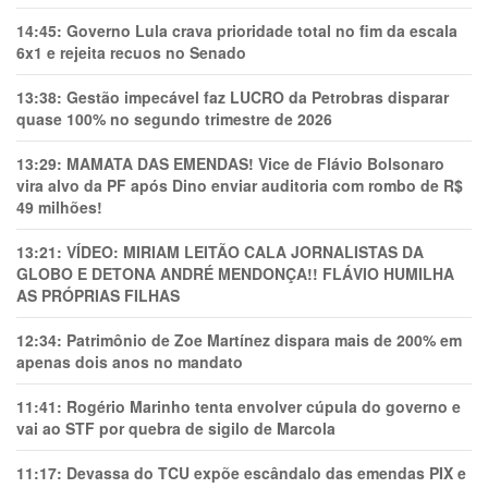
14:45:
Governo Lula crava prioridade total no fim da escala
6x1 e rejeita recuos no Senado
13:38:
Gestão impecável faz LUCRO da Petrobras disparar
quase 100% no segundo trimestre de 2026
13:29:
MAMATA DAS EMENDAS! Vice de Flávio Bolsonaro
vira alvo da PF após Dino enviar auditoria com rombo de R$
49 milhões!
13:21:
VÍDEO: MIRIAM LEITÃO CALA JORNALISTAS DA
GLOBO E DETONA ANDRÉ MENDONÇA!! FLÁVIO HUMILHA
AS PRÓPRIAS FILHAS
12:34:
Patrimônio de Zoe Martínez dispara mais de 200% em
apenas dois anos no mandato
11:41:
Rogério Marinho tenta envolver cúpula do governo e
vai ao STF por quebra de sigilo de Marcola
11:17:
Devassa do TCU expõe escândalo das emendas PIX e