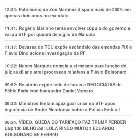
12:34:
Patrimônio de Zoe Martínez dispara mais de 200% em
apenas dois anos no mandato
11:41:
Rogério Marinho tenta envolver cúpula do governo e
vai ao STF por quebra de sigilo de Marcola
11:17:
Devassa do TCU expõe escândalo das emendas PIX e
Flávio Dino aciona investigação da PF
10:22:
Nunes Marques nomeia a si mesmo para função de
juiz auxiliar e atrai processos relativos a Flávio Bolsonaro
09:52:
Relatório expõe rede de farras e NEGOCIATAS de
Fábio Faria com banqueiro Daniel Vorcaro
09:32:
Ministros tentam apaziguar crise no STF apos
ingerência de André Mendonça sobre a Polícia Federal
08:24:
VÍDEO: QUEDA DO TARIFAÇO FAZ TRUMP PERDER
US$ 100 BILHÕES!! LULA RINDO MUITO!! EDUARDO
BOLSONARO SE FERR0U