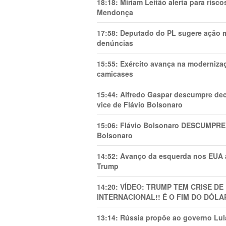
18:18:
Míriam Leitão alerta para risc
Mendonça
17:58:
Deputado do PL sugere ação mi
denúncias
15:55:
Exército avança na modernizaç
camicases
15:44:
Alfredo Gaspar descumpre dec
vice de Flávio Bolsonaro
15:06:
Flávio Bolsonaro DESCUMPRE 
Bolsonaro
14:52:
Avanço da esquerda nos EUA
Trump
14:20:
VÍDEO: TRUMP TEM CRlSE DE
INTERNACIONAL!! É O FIM DO DÓLA
13:14:
Rússia propõe ao governo Lula