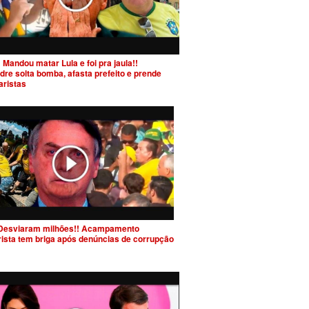
 Mandou matar Lula e foi pra jaula!!
dre solta bomba, afasta prefeito e prende
aristas
Desviaram milhões!! Acampamento
rista tem briga após denúncias de corrupção