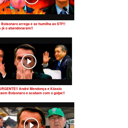
 Bolsonaro arrega e se humilha ao STF!!
s já o abandonaram!!
URGENTE!! André Mendonça e Kássio
raem Bolsonaro e acabam com o golpe!!