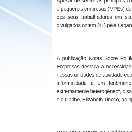
Apesar de serem as principais cr
e pequenas empresas (MPEs) do 
dos seus trabalhadores em sit
divulgados ontem (11) pela Organi
A publicação Notas Sobre Polí
Empresas destaca a necessidade
nessas unidades de atividade eco
informalidade é um fenômen
extremamente heterogêneo", disse
e o Caribe, Elizabeth Tinoco, ao 