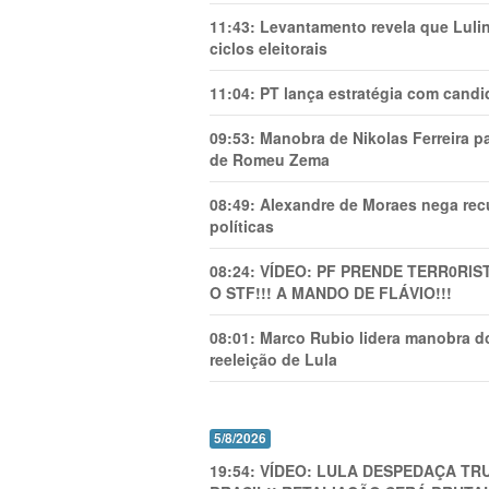
11:43:
Levantamento revela que Luli
ciclos eleitorais
11:04:
PT lança estratégia com candi
09:53:
Manobra de Nikolas Ferreira pa
de Romeu Zema
08:49:
Alexandre de Moraes nega recu
políticas
08:24:
VÍDEO: PF PRENDE TERR0RlS
O STF!!! A MANDO DE FLÁVIO!!!
08:01:
Marco Rubio lidera manobra do
reeleição de Lula
5/8/2026
19:54:
VÍDEO: LULA DESPEDAÇA TRU