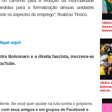
 no caminho para a redução da informalidade
medidas para a formalização dessas unidades
ar os aspectos do emprego", finalizou Tinoco.
VÍDEO:
Alexan
bolson
ique aqui!
tra Bolsonaro e a direita fascista, inscreva-se
YouTube.
VÍDEO: 
bolsona
interna
ente. Se você quer ajudar na luta contra o golpismo
e com seus amigos e em grupos de Facebook e