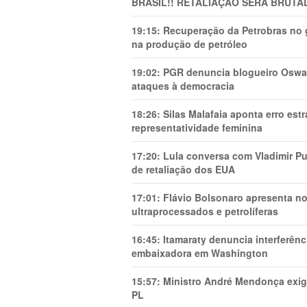
BRASIL!! RETALIAÇÃO SERÁ BRUTAL
19:15:
Recuperação da Petrobras no g
na produção de petróleo
19:02:
PGR denuncia blogueiro Oswal
ataques à democracia
18:26:
Silas Malafaia aponta erro es
representatividade feminina
17:20:
Lula conversa com Vladimir Put
de retaliação dos EUA
17:01:
Flávio Bolsonaro apresenta no
ultraprocessados e petrolíferas
16:45:
Itamaraty denuncia interferên
embaixadora em Washington
15:57:
Ministro André Mendonça exig
PL