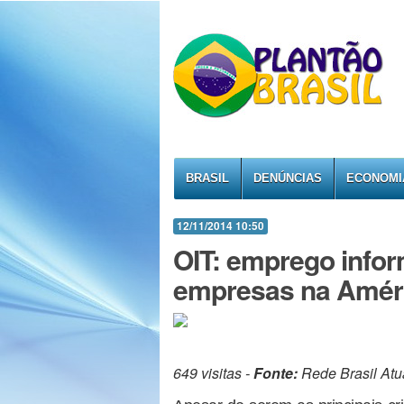
BRASIL
DENÚNCIAS
ECONOMI
12/11/2014 10:50
OIT: emprego info
empresas na Améri
649 visitas -
Fonte:
Rede Brasil Atu