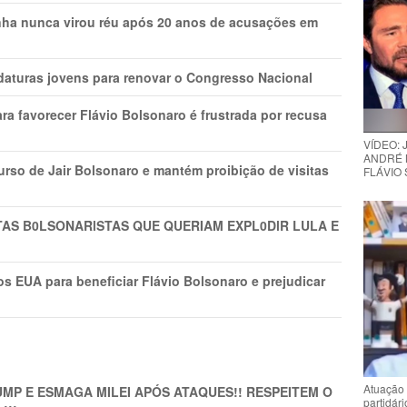
nha nunca virou réu após 20 anos de acusações em
daturas jovens para renovar o Congresso Nacional
ra favorecer Flávio Bolsonaro é frustrada por recusa
VÍDEO:
ANDRÉ 
rso de Jair Bolsonaro e mantém proibição de visitas
FLÁVIO
TAS B0LSONARlSTAS QUE QUERIAM EXPL0DlR LULA E
s EUA para beneficiar Flávio Bolsonaro e prejudicar
Atuação 
MP E ESMAGA MILEI APÓS ATAQUES!! RESPEITEM O
partidár