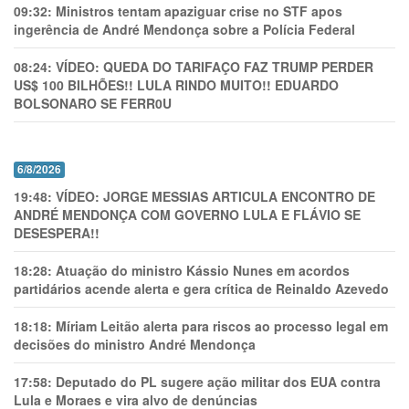
09:32:
Ministros tentam apaziguar crise no STF apos
ingerência de André Mendonça sobre a Polícia Federal
08:24:
VÍDEO: QUEDA DO TARIFAÇO FAZ TRUMP PERDER
US$ 100 BILHÕES!! LULA RINDO MUITO!! EDUARDO
BOLSONARO SE FERR0U
6/8/2026
19:48:
VÍDEO: JORGE MESSIAS ARTICULA ENCONTRO DE
ANDRÉ MENDONÇA COM GOVERNO LULA E FLÁVIO SE
DESESPERA!!
18:28:
Atuação do ministro Kássio Nunes em acordos
partidários acende alerta e gera crítica de Reinaldo Azevedo
18:18:
Míriam Leitão alerta para riscos ao processo legal em
decisões do ministro André Mendonça
17:58:
Deputado do PL sugere ação militar dos EUA contra
Lula e Moraes e vira alvo de denúncias