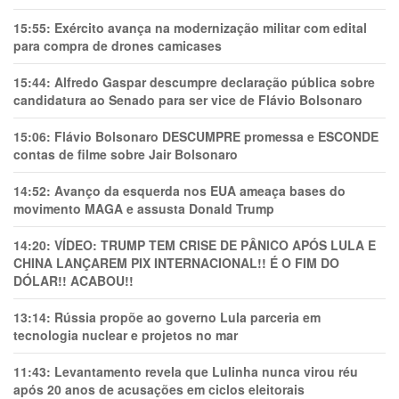
15:55:
Exército avança na modernização militar com edital
para compra de drones camicases
15:44:
Alfredo Gaspar descumpre declaração pública sobre
candidatura ao Senado para ser vice de Flávio Bolsonaro
15:06:
Flávio Bolsonaro DESCUMPRE promessa e ESCONDE
contas de filme sobre Jair Bolsonaro
14:52:
Avanço da esquerda nos EUA ameaça bases do
movimento MAGA e assusta Donald Trump
14:20:
VÍDEO: TRUMP TEM CRlSE DE PÂNlCO APÓS LULA E
CHINA LANÇAREM PIX INTERNACIONAL!! É O FIM DO
DÓLAR!! ACABOU!!
13:14:
Rússia propõe ao governo Lula parceria em
tecnologia nuclear e projetos no mar
11:43:
Levantamento revela que Lulinha nunca virou réu
após 20 anos de acusações em ciclos eleitorais