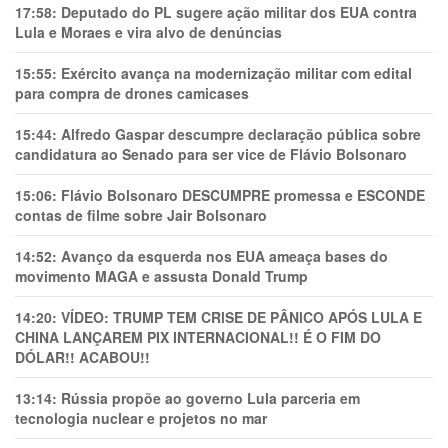
17:58:
Deputado do PL sugere ação militar dos EUA contra
Lula e Moraes e vira alvo de denúncias
15:55:
Exército avança na modernização militar com edital
para compra de drones camicases
15:44:
Alfredo Gaspar descumpre declaração pública sobre
candidatura ao Senado para ser vice de Flávio Bolsonaro
15:06:
Flávio Bolsonaro DESCUMPRE promessa e ESCONDE
contas de filme sobre Jair Bolsonaro
14:52:
Avanço da esquerda nos EUA ameaça bases do
movimento MAGA e assusta Donald Trump
14:20:
VÍDEO: TRUMP TEM CRlSE DE PÂNlCO APÓS LULA E
CHINA LANÇAREM PIX INTERNACIONAL!! É O FIM DO
DÓLAR!! ACABOU!!
13:14:
Rússia propõe ao governo Lula parceria em
tecnologia nuclear e projetos no mar