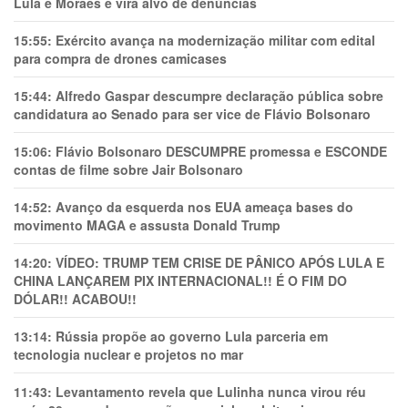
Lula e Moraes e vira alvo de denúncias
15:55:
Exército avança na modernização militar com edital
para compra de drones camicases
15:44:
Alfredo Gaspar descumpre declaração pública sobre
candidatura ao Senado para ser vice de Flávio Bolsonaro
15:06:
Flávio Bolsonaro DESCUMPRE promessa e ESCONDE
contas de filme sobre Jair Bolsonaro
14:52:
Avanço da esquerda nos EUA ameaça bases do
movimento MAGA e assusta Donald Trump
14:20:
VÍDEO: TRUMP TEM CRlSE DE PÂNlCO APÓS LULA E
CHINA LANÇAREM PIX INTERNACIONAL!! É O FIM DO
DÓLAR!! ACABOU!!
13:14:
Rússia propõe ao governo Lula parceria em
tecnologia nuclear e projetos no mar
11:43:
Levantamento revela que Lulinha nunca virou réu