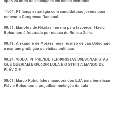
após 20 anos de acusações em ciclos eleitorais
11:04:
PT lança estratégia com candidaturas jovens para
renovar o Congresso Nacional
09:53:
Manobra de Nikolas Ferreira para favorecer Flávio
Bolsonaro é frustrada por recusa de Romeu Zema
08:49:
Alexandre de Moraes nega recurso de Jair Bolsonaro
e mantém proibição de visitas políticas
08:24:
VÍDEO: PF PRENDE TERR0RlSTAS B0LSONARlSTAS
QUE QUERIAM EXPL0DlR LULA E O STF!!! A MANDO DE
FLÁVIO!!!
08:01:
Marco Rubio lidera manobra dos EUA para beneficiar
Flávio Bolsonaro e prejudicar reeleição de Lula