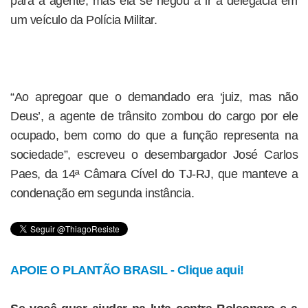
para a agente, mas ela se negou a ir à delegacia em
um veículo da Polícia Militar.
“Ao apregoar que o demandado era ‘juiz, mas não
Deus’, a agente de trânsito zombou do cargo por ele
ocupado, bem como do que a função representa na
sociedade”, escreveu o desembargador José Carlos
Paes, da 14ª Câmara Cível do TJ-RJ, que manteve a
condenação em segunda instância.
APOIE O PLANTÃO BRASIL - Clique aqui!