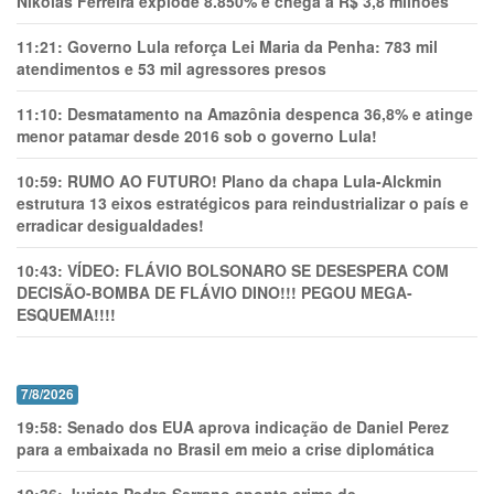
Nikolas Ferreira explode 8.850% e chega a R$ 3,8 milhões
11:21:
Governo Lula reforça Lei Maria da Penha: 783 mil
atendimentos e 53 mil agressores presos
11:10:
Desmatamento na Amazônia despenca 36,8% e atinge
menor patamar desde 2016 sob o governo Lula!
10:59:
RUMO AO FUTURO! Plano da chapa Lula-Alckmin
estrutura 13 eixos estratégicos para reindustrializar o país e
erradicar desigualdades!
10:43:
VÍDEO: FLÁVIO BOLSONARO SE DESESPERA COM
DECISÃO-BOMBA DE FLÁVIO DINO!!! PEGOU MEGA-
ESQUEMA!!!!
7/8/2026
19:58:
Senado dos EUA aprova indicação de Daniel Perez
para a embaixada no Brasil em meio a crise diplomática