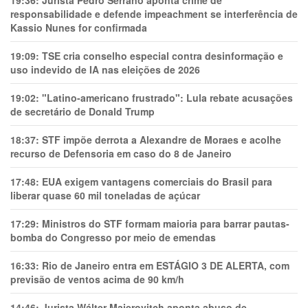
19:36:
Jurista Pedro Serrano aponta crime de
responsabilidade e defende impeachment se interferência de
Kassio Nunes for confirmada
19:09:
TSE cria conselho especial contra desinformação e
uso indevido de IA nas eleições de 2026
19:02:
"Latino-americano frustrado": Lula rebate acusações
de secretário de Donald Trump
18:37:
STF impõe derrota a Alexandre de Moraes e acolhe
recurso de Defensoria em caso do 8 de Janeiro
17:48:
EUA exigem vantagens comerciais do Brasil para
liberar quase 60 mil toneladas de açúcar
17:29:
Ministros do STF formam maioria para barrar pautas-
bomba do Congresso por meio de emendas
16:33:
Rio de Janeiro entra em ESTÁGIO 3 DE ALERTA, com
previsão de ventos acima de 90 km/h
14:46:
Jurista Wálter Maierovitch aponta abuso de