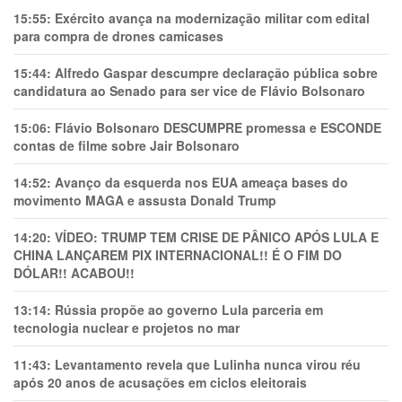
15:55:
Exército avança na modernização militar com edital
para compra de drones camicases
15:44:
Alfredo Gaspar descumpre declaração pública sobre
candidatura ao Senado para ser vice de Flávio Bolsonaro
15:06:
Flávio Bolsonaro DESCUMPRE promessa e ESCONDE
contas de filme sobre Jair Bolsonaro
14:52:
Avanço da esquerda nos EUA ameaça bases do
movimento MAGA e assusta Donald Trump
14:20:
VÍDEO: TRUMP TEM CRlSE DE PÂNlCO APÓS LULA E
CHINA LANÇAREM PIX INTERNACIONAL!! É O FIM DO
DÓLAR!! ACABOU!!
13:14:
Rússia propõe ao governo Lula parceria em
tecnologia nuclear e projetos no mar
11:43:
Levantamento revela que Lulinha nunca virou réu
após 20 anos de acusações em ciclos eleitorais