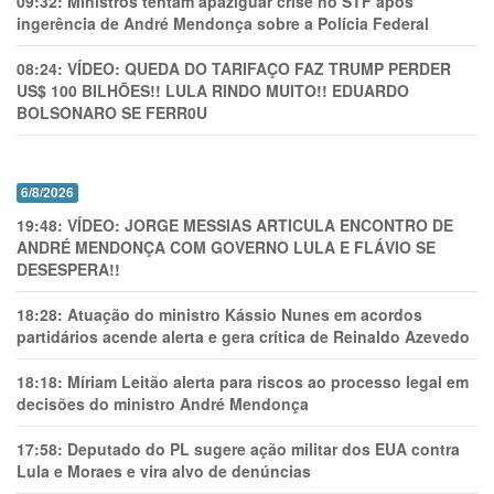
09:32:
Ministros tentam apaziguar crise no STF apos
ingerência de André Mendonça sobre a Polícia Federal
08:24:
VÍDEO: QUEDA DO TARIFAÇO FAZ TRUMP PERDER
US$ 100 BILHÕES!! LULA RINDO MUITO!! EDUARDO
BOLSONARO SE FERR0U
6/8/2026
19:48:
VÍDEO: JORGE MESSIAS ARTICULA ENCONTRO DE
ANDRÉ MENDONÇA COM GOVERNO LULA E FLÁVIO SE
DESESPERA!!
18:28:
Atuação do ministro Kássio Nunes em acordos
partidários acende alerta e gera crítica de Reinaldo Azevedo
18:18:
Míriam Leitão alerta para riscos ao processo legal em
decisões do ministro André Mendonça
17:58:
Deputado do PL sugere ação militar dos EUA contra
Lula e Moraes e vira alvo de denúncias