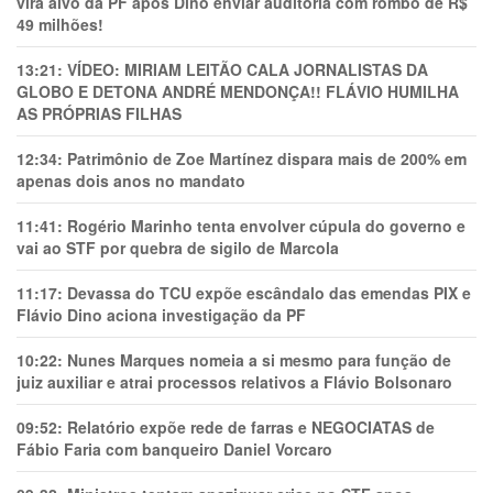
vira alvo da PF após Dino enviar auditoria com rombo de R$
49 milhões!
13:21:
VÍDEO: MIRIAM LEITÃO CALA JORNALISTAS DA
GLOBO E DETONA ANDRÉ MENDONÇA!! FLÁVIO HUMILHA
AS PRÓPRIAS FILHAS
12:34:
Patrimônio de Zoe Martínez dispara mais de 200% em
apenas dois anos no mandato
11:41:
Rogério Marinho tenta envolver cúpula do governo e
vai ao STF por quebra de sigilo de Marcola
11:17:
Devassa do TCU expõe escândalo das emendas PIX e
Flávio Dino aciona investigação da PF
10:22:
Nunes Marques nomeia a si mesmo para função de
juiz auxiliar e atrai processos relativos a Flávio Bolsonaro
09:52:
Relatório expõe rede de farras e NEGOCIATAS de
Fábio Faria com banqueiro Daniel Vorcaro