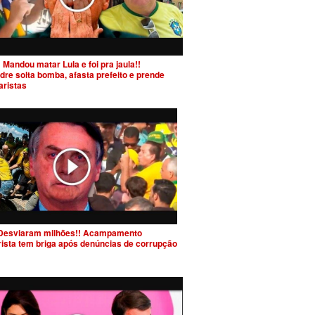
 Mandou matar Lula e foi pra jaula!!
dre solta bomba, afasta prefeito e prende
aristas
Desviaram milhões!! Acampamento
rista tem briga após denúncias de corrupção