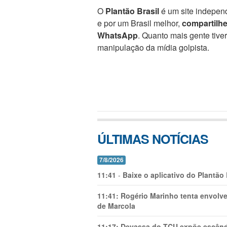
O
Plantão Brasil
é um site independ
e por um Brasil melhor,
compartilh
WhatsApp
. Quanto mais gente tive
manipulação da mídia golpista.
ÚLTIMAS NOTÍCIAS
7/8/2026
11:41
-
Baixe o aplicativo do Plantão
11:41:
Rogério Marinho tenta envolve
de Marcola
11:17:
Devassa do TCU expõe escânda