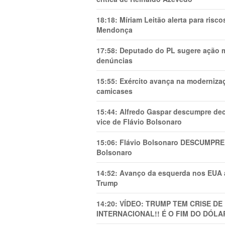
18:18:
Míriam Leitão alerta para risc
Mendonça
17:58:
Deputado do PL sugere ação mi
denúncias
15:55:
Exército avança na modernizaç
camicases
15:44:
Alfredo Gaspar descumpre dec
vice de Flávio Bolsonaro
15:06:
Flávio Bolsonaro DESCUMPRE 
Bolsonaro
14:52:
Avanço da esquerda nos EUA
Trump
14:20:
VÍDEO: TRUMP TEM CRlSE DE
INTERNACIONAL!! É O FIM DO DÓLA