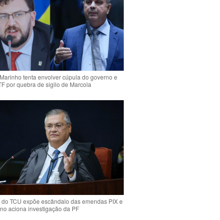
Marinho tenta envolver cúpula do governo e
TF por quebra de sigilo de Marcola
 do TCU expõe escândalo das emendas PIX e
ino aciona investigação da PF