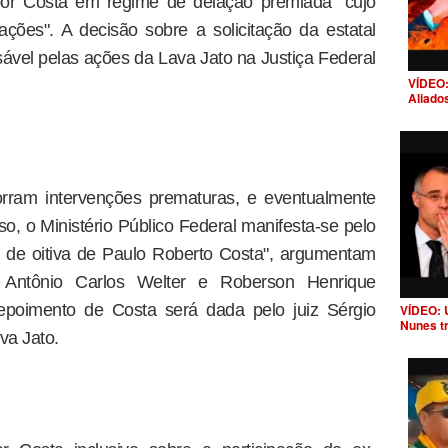
 por Costa em regime de delação premiada "cujo
gações". A decisão sobre a solicitação da estatal
sável pelas ações da Lava Jato na Justiça Federal
VÍDEO:
Aliado
rram intervenções prematuras, e eventualmente
rso, o Ministério Público Federal manifesta-se pelo
o de oitiva de Paulo Roberto Costa", argumentam
 Antônio Carlos Welter e Roberson Henrique
epoimento de Costa será dada pelo juiz Sérgio
VÍDEO: 
Nunes t
va Jato.