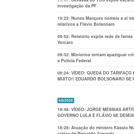
investigação da PF
10:22:
Nunes Marques nomeia a si mes
relativos a Flávio Bolsonaro
09:52:
Relatório expõe rede de farra
Vorcaro
09:32:
Ministros tentam apaziguar c
a Polícia Federal
08:24:
VÍDEO: QUEDA DO TARIFAÇO 
MUITO!! EDUARDO BOLSONARO SE 
6/8/2026
19:48:
VÍDEO: JORGE MESSIAS AR
GOVERNO LULA E FLÁVIO SE DESES
18:28:
Atuação do ministro Kássio Nu
crítica de Reinaldo Azevedo