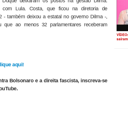
 e Duque deixaram os postos na gestão Dilma.
 com Lula. Costa, que ficou na diretoria de
 - também deixou a estatal no governo Dilma -,
ou que ao menos 32 parlamentares receberam
VÍDEO:
saíram
ique aqui!
tra Bolsonaro e a direita fascista, inscreva-se
YouTube.