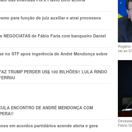
mo para função de juiz auxiliar e atrai processos
s e NEGOCIATAS de Fábio Faria com banqueiro Daniel
Rogério 
vai ao S
rise no STF apos ingerência de André Mendonça sobre
FAZ TRUMP PERDER US$ 100 BILHÕES!! LULA RINDO
FERR0U
TICULA ENCONTRO DE ANDRÉ MENDONÇA COM
PERA!!
Devassa
Flávio D
nes em acordos partidários acende alerta e gera