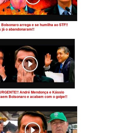
 Bolsonaro arrega e se humilha ao STF!!
s já o abandonaram!!
URGENTE!! André Mendonça e Kássio
raem Bolsonaro e acabam com o golpe!!