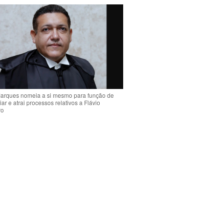
arques nomeia a si mesmo para função de
liar e atrai processos relativos a Flávio
ro