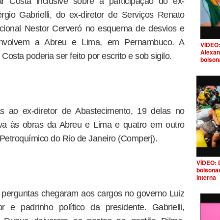
ar Costa inclusive sobre a participação do ex-
gio Gabrielli, do ex-diretor de Serviços Renato
acional Nestor Cerveró no esquema de desvios e
 envolvem a Abreu e Lima, em Pernambuco. A
VÍDEO:
Alexan
osta poderia ser feito por escrito e sob sigilo.
bolson
s ao ex-diretor de Abastecimento, 19 delas no
iva às obras da Abreu e Lima e quatro em outro
etroquímico do Rio de Janeiro (Comperj).
VÍDEO: 
bolsona
interna
s perguntas chegaram aos cargos no governo Luiz
r e padrinho político da presidente. Gabrielli,