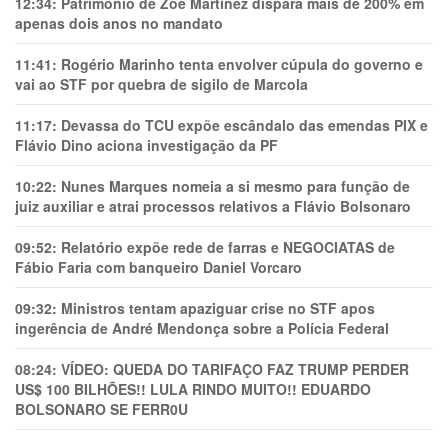
12:34:
Patrimônio de Zoe Martínez dispara mais de 200% em
apenas dois anos no mandato
11:41:
Rogério Marinho tenta envolver cúpula do governo e
vai ao STF por quebra de sigilo de Marcola
11:17:
Devassa do TCU expõe escândalo das emendas PIX e
Flávio Dino aciona investigação da PF
10:22:
Nunes Marques nomeia a si mesmo para função de
juiz auxiliar e atrai processos relativos a Flávio Bolsonaro
09:52:
Relatório expõe rede de farras e NEGOCIATAS de
Fábio Faria com banqueiro Daniel Vorcaro
09:32:
Ministros tentam apaziguar crise no STF apos
ingerência de André Mendonça sobre a Polícia Federal
08:24:
VÍDEO: QUEDA DO TARIFAÇO FAZ TRUMP PERDER
US$ 100 BILHÕES!! LULA RINDO MUITO!! EDUARDO
BOLSONARO SE FERR0U