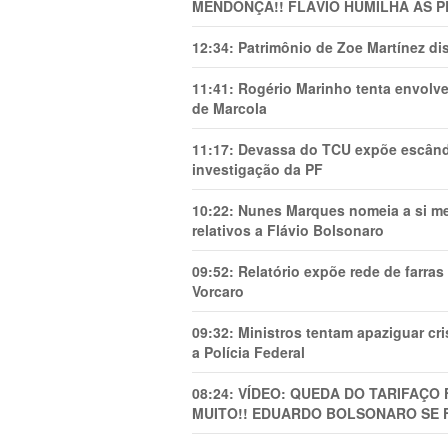
MENDONÇA!! FLÁVIO HUMILHA AS P
12:34:
Patrimônio de Zoe Martínez d
11:41:
Rogério Marinho tenta envolve
de Marcola
11:17:
Devassa do TCU expõe escânda
investigação da PF
10:22:
Nunes Marques nomeia a si mes
relativos a Flávio Bolsonaro
09:52:
Relatório expõe rede de farra
Vorcaro
09:32:
Ministros tentam apaziguar c
a Polícia Federal
08:24:
VÍDEO: QUEDA DO TARIFAÇO 
MUITO!! EDUARDO BOLSONARO SE 