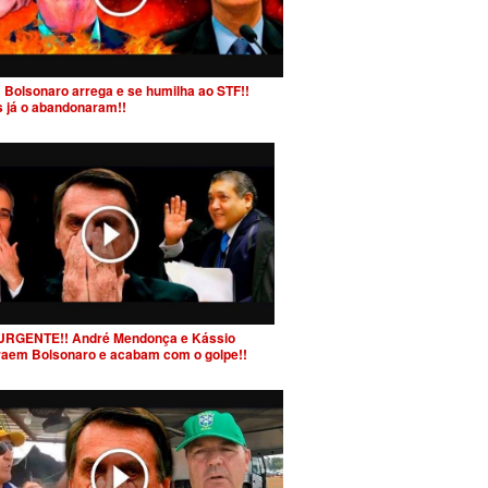
 Bolsonaro arrega e se humilha ao STF!!
s já o abandonaram!!
URGENTE!! André Mendonça e Kássio
raem Bolsonaro e acabam com o golpe!!