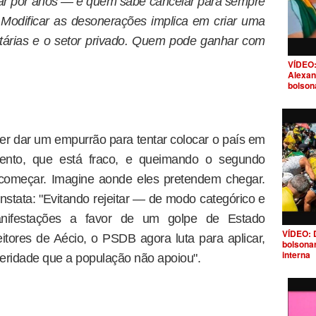
sar por anos — e quem sabe cancelar para sempre
 Modificar as desonerações implica em criar uma
utárias e o setor privado. Quem pode ganhar com
VÍDEO:
Alexan
bolson
er dar um empurrão para tentar colocar o país em
mento, que está fraco, e queimando o segundo
começar. Imagine aonde eles pretendem chegar.
stata: "Evitando rejeitar — de modo categórico e
ifestações a favor de um golpe de Estado
VÍDEO: 
itores de Aécio, o PSDB agora luta para aplicar,
bolsona
interna
eridade que a população não apoiou".