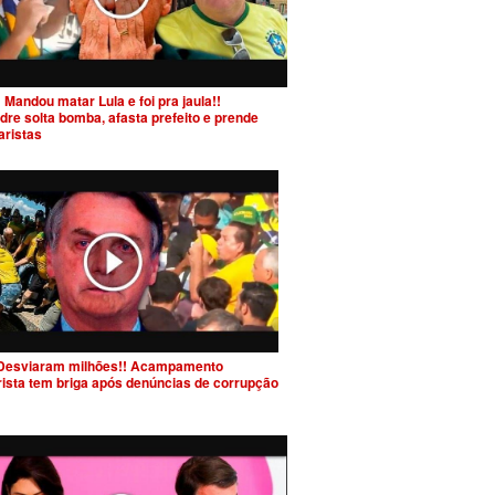
 Mandou matar Lula e foi pra jaula!!
dre solta bomba, afasta prefeito e prende
aristas
Desviaram milhões!! Acampamento
rista tem briga após denúncias de corrupção