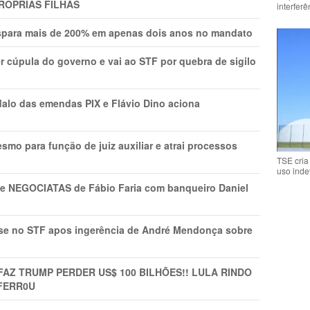
RÓPRIAS FILHAS
interfer
ispara mais de 200% em apenas dois anos no mandato
r cúpula do governo e vai ao STF por quebra de sigilo
lo das emendas PIX e Flávio Dino aciona
mo para função de juiz auxiliar e atrai processos
TSE cria
uso inde
s e NEGOCIATAS de Fábio Faria com banqueiro Daniel
rise no STF apos ingerência de André Mendonça sobre
FAZ TRUMP PERDER US$ 100 BILHÕES!! LULA RINDO
FERR0U