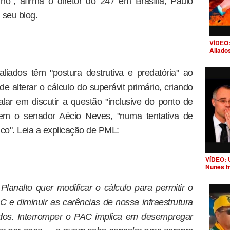
no", afirma o diretor do 247 em Brasília, Paulo
 seu blog.
VÍDEO:
Aliado
liados têm "postura destrutiva e predatória" ao
 alterar o cálculo do superávit primário, criando
lar em discutir a questão "inclusive do ponto de
ntem o senador Aécio Neves, "numa tentativa de
ico". Leia a explicação de PML:
VÍDEO: 
Nunes t
analto quer modificar o cálculo para permitir o
e diminuir as carências de nossa infraestrutura
idados. Interromper o PAC implica em desempregar