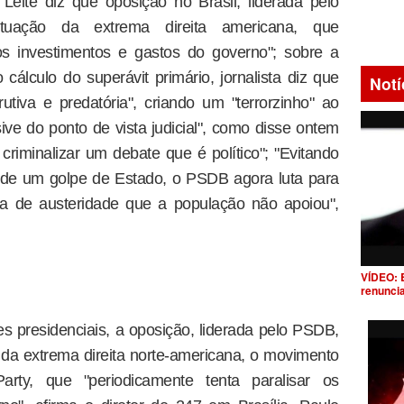
Leite diz que oposição no Brasil, liderada pelo
tuação da extrema direita americana, que
 os investimentos e gastos do governo"; sobre a
álculo do superávit primário, jornalista diz que
Notí
rutiva e predatória", criando um "terrorzinho" ao
sive do ponto de vista judicial", como disse ontem
criminalizar um debate que é político"; "Evitando
r de um golpe de Estado, o PSDB agora luta para
ma de austeridade que a população não apoiou",
VÍDEO: 
renunci
es presidenciais, a oposição, liderada pelo PSDB,
o da extrema direita norte-americana, o movimento
rty, que "periodicamente tenta paralisar os