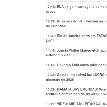
17:48:
EUA exigem vantagens comercia
açúcar
17:29:
Ministros do STF formam maio
de emendas
16:33:
Rio de Janeiro entra em ESTÁ
km/h
14:46:
Jurista Wálter Maierovitch ap
autonomia da PF
14:45:
Governo Lula crava prioridade 
13:38:
Gestão impecável faz LUCRO d
trimestre de 2026
13:29:
MAMATA DAS EMENDAS! Vice de 
auditoria com rombo de R$ 49 milhõe
13:21:
VÍDEO: MIRIAM LEITÃO CAL