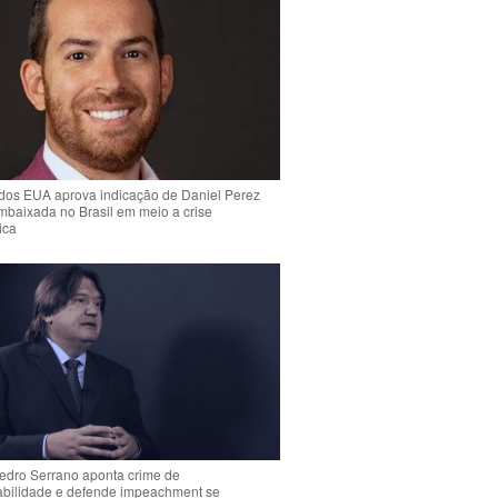
dos EUA aprova indicação de Daniel Perez
mbaixada no Brasil em meio a crise
ica
Pedro Serrano aponta crime de
abilidade e defende impeachment se