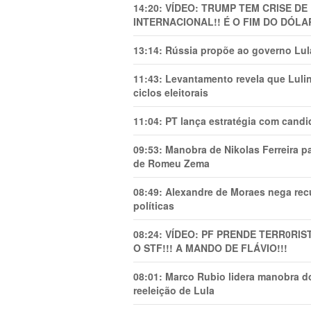
14:20:
VÍDEO: TRUMP TEM CRlSE DE
INTERNACIONAL!! É O FIM DO DÓLA
13:14:
Rússia propõe ao governo Lula
11:43:
Levantamento revela que Luli
ciclos eleitorais
11:04:
PT lança estratégia com candi
09:53:
Manobra de Nikolas Ferreira pa
de Romeu Zema
08:49:
Alexandre de Moraes nega recu
políticas
08:24:
VÍDEO: PF PRENDE TERR0RlS
O STF!!! A MANDO DE FLÁVIO!!!
08:01:
Marco Rubio lidera manobra do
reeleição de Lula