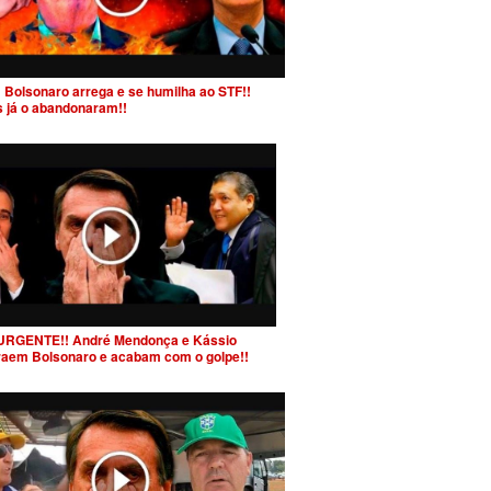
 Bolsonaro arrega e se humilha ao STF!!
s já o abandonaram!!
URGENTE!! André Mendonça e Kássio
raem Bolsonaro e acabam com o golpe!!