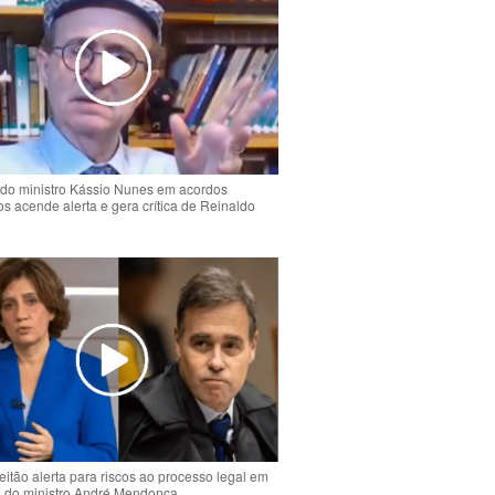
do ministro Kássio Nunes em acordos
ios acende alerta e gera crítica de Reinaldo
o
eitão alerta para riscos ao processo legal em
s do ministro André Mendonça