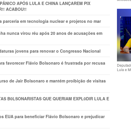
 PÂNlCO APÓS LULA E CHINA LANÇAREM PIX
R!! ACABOU!!
 parceria em tecnologia nuclear e projetos no mar
nha nunca virou réu após 20 anos de acusações em
daturas jovens para renovar o Congresso Nacional
ra favorecer Flávio Bolsonaro é frustrada por recusa
Deputado
Lula e M
rso de Jair Bolsonaro e mantém proibição de visitas
TAS B0LSONARlSTAS QUE QUERIAM EXPL0DlR LULA E
s EUA para beneficiar Flávio Bolsonaro e prejudicar