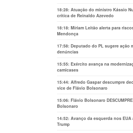
18:28:
Atuação do ministro Kássio Nu
crítica de Reinaldo Azevedo
18:18:
Míriam Leitão alerta para risc
Mendonça
17:58:
Deputado do PL sugere ação mi
denúncias
15:55:
Exército avança na modernizaç
camicases
15:44:
Alfredo Gaspar descumpre dec
vice de Flávio Bolsonaro
15:06:
Flávio Bolsonaro DESCUMPRE 
Bolsonaro
14:52:
Avanço da esquerda nos EUA
Trump