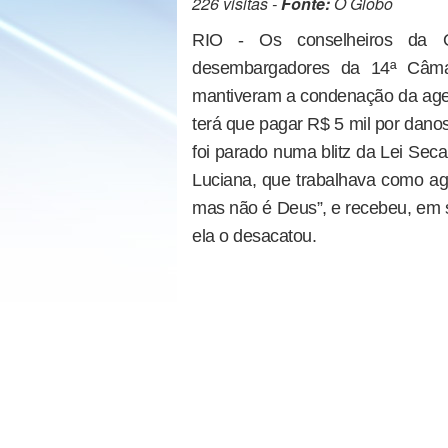
226 visitas -
Fonte:
O Globo
RIO - Os conselheiros da O
desembargadores da 14ª Câmar
mantiveram a condenação da agen
terá que pagar R$ 5 mil por dano
foi parado numa blitz da Lei Sec
Luciana, que trabalhava como age
mas não é Deus”, e recebeu, em s
ela o desacatou.