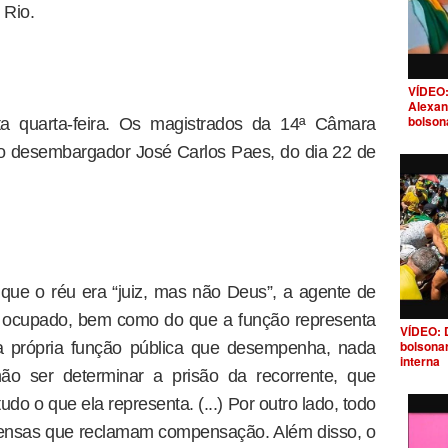
 Rio.
VÍDEO:
Alexan
bolson
ta quarta-feira. Os magistrados da 14ª Câmara
 o desembargador José Carlos Paes, do dia 22 de
r que o réu era “juiz, mas não Deus”, a agente de
e ocupado, bem como do que a função representa
VÍDEO: 
bolsona
da própria função pública que desempenha, nada
interna
ão ser determinar a prisão da recorrente, que
udo o que ela representa. (...) Por outro lado, todo
ofensas que reclamam compensação. Além disso, o