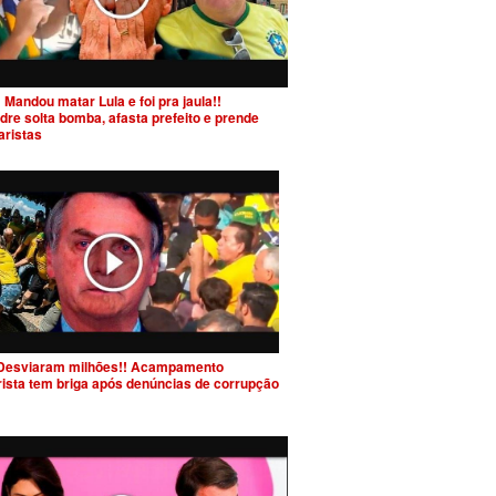
 Mandou matar Lula e foi pra jaula!!
dre solta bomba, afasta prefeito e prende
aristas
Desviaram milhões!! Acampamento
rista tem briga após denúncias de corrupção