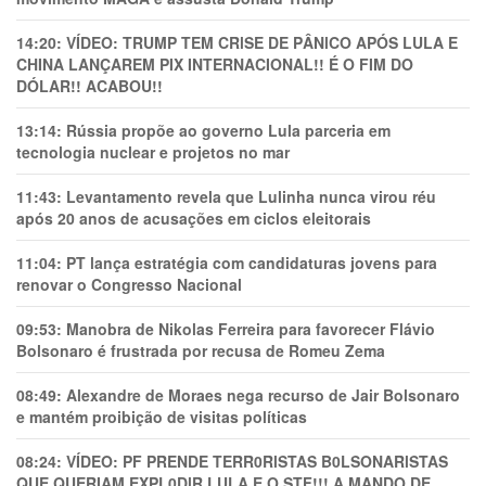
14:20:
VÍDEO: TRUMP TEM CRlSE DE PÂNlCO APÓS LULA E
CHINA LANÇAREM PIX INTERNACIONAL!! É O FIM DO
DÓLAR!! ACABOU!!
13:14:
Rússia propõe ao governo Lula parceria em
tecnologia nuclear e projetos no mar
11:43:
Levantamento revela que Lulinha nunca virou réu
após 20 anos de acusações em ciclos eleitorais
11:04:
PT lança estratégia com candidaturas jovens para
renovar o Congresso Nacional
09:53:
Manobra de Nikolas Ferreira para favorecer Flávio
Bolsonaro é frustrada por recusa de Romeu Zema
08:49:
Alexandre de Moraes nega recurso de Jair Bolsonaro
e mantém proibição de visitas políticas
08:24:
VÍDEO: PF PRENDE TERR0RlSTAS B0LSONARlSTAS
QUE QUERIAM EXPL0DlR LULA E O STF!!! A MANDO DE