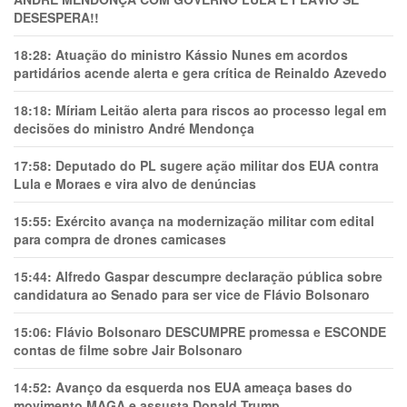
DESESPERA!!
18:28:
Atuação do ministro Kássio Nunes em acordos
partidários acende alerta e gera crítica de Reinaldo Azevedo
18:18:
Míriam Leitão alerta para riscos ao processo legal em
decisões do ministro André Mendonça
17:58:
Deputado do PL sugere ação militar dos EUA contra
Lula e Moraes e vira alvo de denúncias
15:55:
Exército avança na modernização militar com edital
para compra de drones camicases
15:44:
Alfredo Gaspar descumpre declaração pública sobre
candidatura ao Senado para ser vice de Flávio Bolsonaro
15:06:
Flávio Bolsonaro DESCUMPRE promessa e ESCONDE
contas de filme sobre Jair Bolsonaro
14:52:
Avanço da esquerda nos EUA ameaça bases do
movimento MAGA e assusta Donald Trump