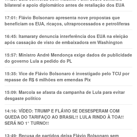
bilateral e apoio diplomático antes de retaliação dos EUA
17:01:
Flávio Bolsonaro apresenta nove propostas que
beneficiam os EUA, ricaços, ultraprocessados e petrolíferas
16:45:
Itamaraty denuncia interferência dos EUA na eleição
após cassação de visto de embaixadora em Washington
15:57:
Ministro André Mendonça exige dados de publicidade
do governo Lula a pedido do PL
15:35:
Vice de Flávio Bolsonaro é investigado pelo TCU por
repasse de R$ 6 milhões em emendas Pix
15:09:
Marcola se afasta da campanha de Lula para evitar
desgaste político
14:16:
VÍDEO: TRUMP E FLÁVIO SE DESESPERAM COM
QUEDA DO TARIFAÇO AO BRASIL!! LULA RINDO À TOA!!
SERÁ NO 1° TURNO!!
13:49:
Recusa de partidos deixa Flávio Bolsonaro sem