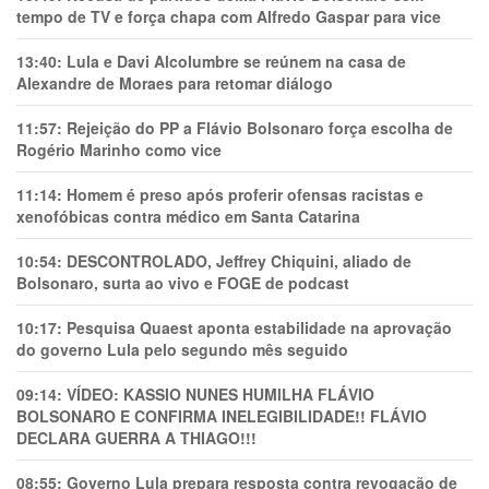
tempo de TV e força chapa com Alfredo Gaspar para vice
13:40:
Lula e Davi Alcolumbre se reúnem na casa de
Alexandre de Moraes para retomar diálogo
11:57:
Rejeição do PP a Flávio Bolsonaro força escolha de
Rogério Marinho como vice
11:14:
Homem é preso após proferir ofensas racistas e
xenofóbicas contra médico em Santa Catarina
10:54:
DESCONTROLADO, Jeffrey Chiquini, aliado de
Bolsonaro, surta ao vivo e FOGE de podcast
10:17:
Pesquisa Quaest aponta estabilidade na aprovação
do governo Lula pelo segundo mês seguido
09:14:
VÍDEO: KASSIO NUNES HUMlLHA FLÁVIO
BOLSONARO E CONFIRMA INELEGIBILIDADE!! FLÁVIO
DECLARA GUERRA A THIAGO!!!
08:55:
Governo Lula prepara resposta contra revogação de