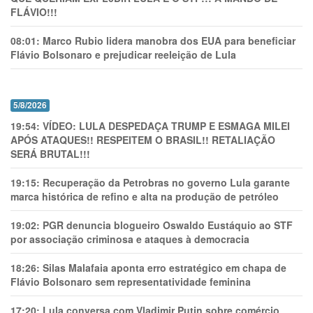
FLÁVIO!!!
08:01:
Marco Rubio lidera manobra dos EUA para beneficiar
Flávio Bolsonaro e prejudicar reeleição de Lula
5/8/2026
19:54:
VÍDEO: LULA DESPEDAÇA TRUMP E ESMAGA MILEI
APÓS ATAQUES!! RESPEITEM O BRASIL!! RETALIAÇÃO
SERÁ BRUTAL!!!
19:15:
Recuperação da Petrobras no governo Lula garante
marca histórica de refino e alta na produção de petróleo
19:02:
PGR denuncia blogueiro Oswaldo Eustáquio ao STF
por associação criminosa e ataques à democracia
18:26:
Silas Malafaia aponta erro estratégico em chapa de
Flávio Bolsonaro sem representatividade feminina
17:20:
Lula conversa com Vladimir Putin sobre comércio