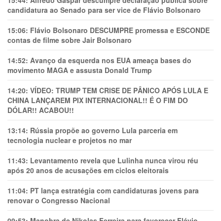
15:44:
Alfredo Gaspar descumpre declaração pública sobre
candidatura ao Senado para ser vice de Flávio Bolsonaro
15:06:
Flávio Bolsonaro DESCUMPRE promessa e ESCONDE
contas de filme sobre Jair Bolsonaro
14:52:
Avanço da esquerda nos EUA ameaça bases do
movimento MAGA e assusta Donald Trump
14:20:
VÍDEO: TRUMP TEM CRlSE DE PÂNlCO APÓS LULA E
CHINA LANÇAREM PIX INTERNACIONAL!! É O FIM DO
DÓLAR!! ACABOU!!
13:14:
Rússia propõe ao governo Lula parceria em
tecnologia nuclear e projetos no mar
11:43:
Levantamento revela que Lulinha nunca virou réu
após 20 anos de acusações em ciclos eleitorais
11:04:
PT lança estratégia com candidaturas jovens para
renovar o Congresso Nacional
09:53:
Manobra de Nikolas Ferreira para favorecer Flávio