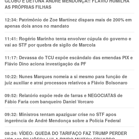
GLOBO E DETONA ANDRÉ MENDONÇA!! FLÁVIO HUMILHA
AS PRÓPRIAS FILHAS
12:34:
Patrimônio de Zoe Martínez dispara mais de 200% em
apenas dois anos no mandato
11:41:
Rogério Marinho tenta envolver cúpula do governo e
vai ao STF por quebra de sigilo de Marcola
11:17:
Devassa do TCU expõe escândalo das emendas PIX e
Flávio Dino aciona investigação da PF
10:22:
Nunes Marques nomeia a si mesmo para função de
juiz auxiliar e atrai processos relativos a Flávio Bolsonaro
09:52:
Relatório expõe rede de farras e NEGOCIATAS de
Fábio Faria com banqueiro Daniel Vorcaro
09:32:
Ministros tentam apaziguar crise no STF apos
ingerência de André Mendonça sobre a Polícia Federal
08:24:
VÍDEO: QUEDA DO TARIFAÇO FAZ TRUMP PERDER