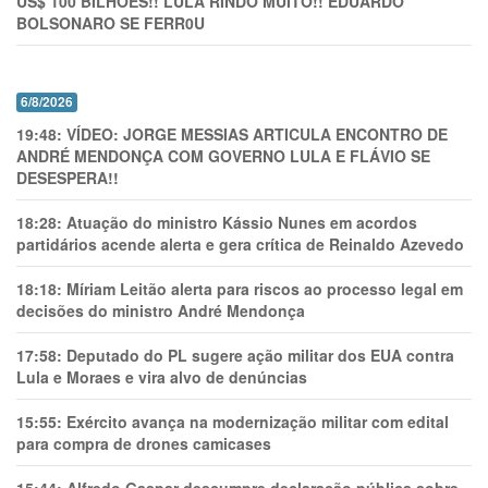
US$ 100 BILHÕES!! LULA RINDO MUITO!! EDUARDO
BOLSONARO SE FERR0U
6/8/2026
19:48:
VÍDEO: JORGE MESSIAS ARTICULA ENCONTRO DE
ANDRÉ MENDONÇA COM GOVERNO LULA E FLÁVIO SE
DESESPERA!!
18:28:
Atuação do ministro Kássio Nunes em acordos
partidários acende alerta e gera crítica de Reinaldo Azevedo
18:18:
Míriam Leitão alerta para riscos ao processo legal em
decisões do ministro André Mendonça
17:58:
Deputado do PL sugere ação militar dos EUA contra
Lula e Moraes e vira alvo de denúncias
15:55:
Exército avança na modernização militar com edital
para compra de drones camicases