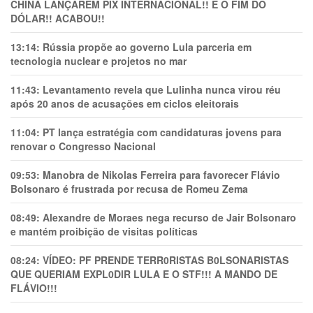
CHINA LANÇAREM PIX INTERNACIONAL!! É O FIM DO
DÓLAR!! ACABOU!!
13:14:
Rússia propõe ao governo Lula parceria em
tecnologia nuclear e projetos no mar
11:43:
Levantamento revela que Lulinha nunca virou réu
após 20 anos de acusações em ciclos eleitorais
11:04:
PT lança estratégia com candidaturas jovens para
renovar o Congresso Nacional
09:53:
Manobra de Nikolas Ferreira para favorecer Flávio
Bolsonaro é frustrada por recusa de Romeu Zema
08:49:
Alexandre de Moraes nega recurso de Jair Bolsonaro
e mantém proibição de visitas políticas
08:24:
VÍDEO: PF PRENDE TERR0RlSTAS B0LSONARlSTAS
QUE QUERIAM EXPL0DlR LULA E O STF!!! A MANDO DE
FLÁVIO!!!