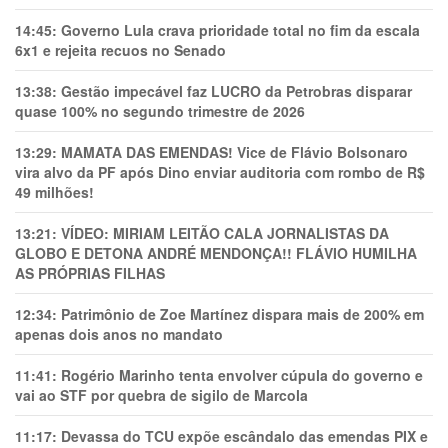
14:45:
Governo Lula crava prioridade total no fim da escala
6x1 e rejeita recuos no Senado
13:38:
Gestão impecável faz LUCRO da Petrobras disparar
quase 100% no segundo trimestre de 2026
13:29:
MAMATA DAS EMENDAS! Vice de Flávio Bolsonaro
vira alvo da PF após Dino enviar auditoria com rombo de R$
49 milhões!
13:21:
VÍDEO: MIRIAM LEITÃO CALA JORNALISTAS DA
GLOBO E DETONA ANDRÉ MENDONÇA!! FLÁVIO HUMILHA
AS PRÓPRIAS FILHAS
12:34:
Patrimônio de Zoe Martínez dispara mais de 200% em
apenas dois anos no mandato
11:41:
Rogério Marinho tenta envolver cúpula do governo e
vai ao STF por quebra de sigilo de Marcola
11:17:
Devassa do TCU expõe escândalo das emendas PIX e