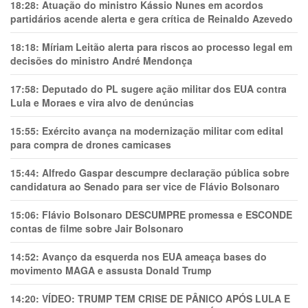
18:28:
Atuação do ministro Kássio Nunes em acordos
partidários acende alerta e gera crítica de Reinaldo Azevedo
18:18:
Míriam Leitão alerta para riscos ao processo legal em
decisões do ministro André Mendonça
17:58:
Deputado do PL sugere ação militar dos EUA contra
Lula e Moraes e vira alvo de denúncias
15:55:
Exército avança na modernização militar com edital
para compra de drones camicases
15:44:
Alfredo Gaspar descumpre declaração pública sobre
candidatura ao Senado para ser vice de Flávio Bolsonaro
15:06:
Flávio Bolsonaro DESCUMPRE promessa e ESCONDE
contas de filme sobre Jair Bolsonaro
14:52:
Avanço da esquerda nos EUA ameaça bases do
movimento MAGA e assusta Donald Trump
14:20:
VÍDEO: TRUMP TEM CRlSE DE PÂNlCO APÓS LULA E