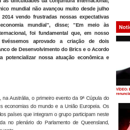
as dificuldades da conjuntura internacional;
mico mundial não avançou muito desde julho
 2014 vendo frustradas nossas expectativas
a economia mundial", disse; "Em meio às
Notí
nternacional, foi fundamental que, em nosso
, tivéssemos aprovado a criação de dois
anco de Desenvolvimento do Brics e o Acordo
ra potencializar nossa atuação econômica e
VÍDEO: 
renunci
a Austrália, o primeiro evento da 9ª Cúpula do
es economias do mundo e a União Europeia. Os
os países que integram o grupo participam neste
da no plenário do Parlamento de Queensland,