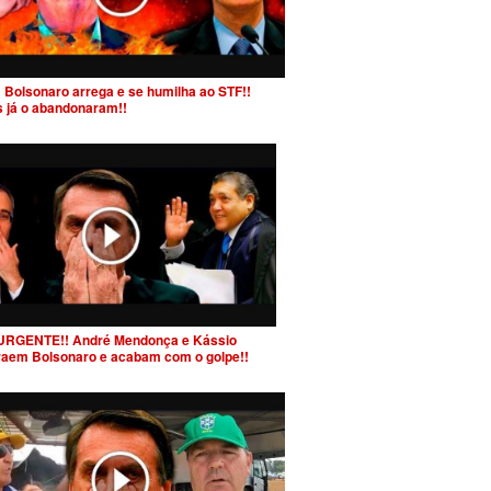
 Bolsonaro arrega e se humilha ao STF!!
s já o abandonaram!!
URGENTE!! André Mendonça e Kássio
raem Bolsonaro e acabam com o golpe!!