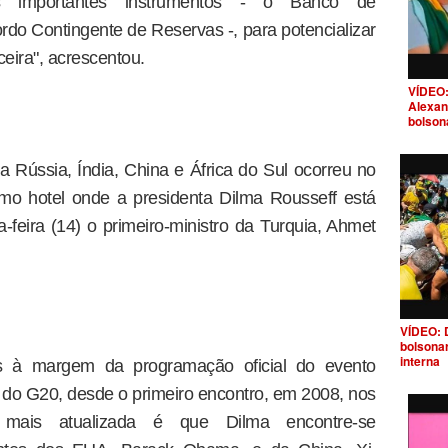
s importantes instrumentos - o Banco de
rdo Contingente de Reservas -, para potencializar
eira", acrescentou.
VÍDEO:
Alexan
bolson
 Rússia, Índia, China e África do Sul ocorreu no
mo hotel onde a presidenta Dilma Rousseff está
feira (14) o primeiro-ministro da Turquia, Ahmet
VÍDEO: 
bolsona
interna
is à margem da programação oficial do evento
o G20, desde o primeiro encontro, em 2008, nos
 mais atualizada é que Dilma encontre-se