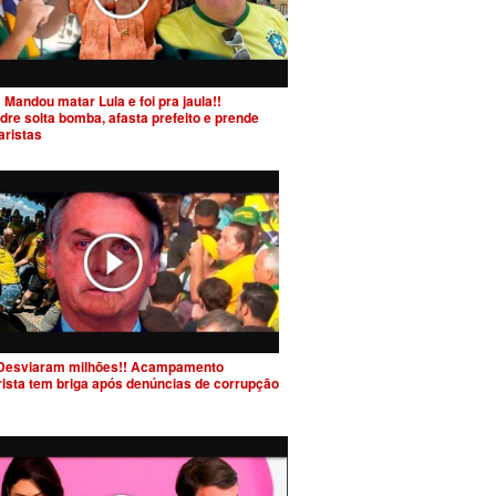
 Mandou matar Lula e foi pra jaula!!
dre solta bomba, afasta prefeito e prende
aristas
Desviaram milhões!! Acampamento
rista tem briga após denúncias de corrupção