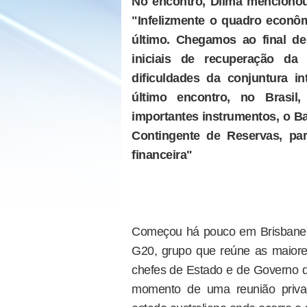
No encontro, Dilma mencionou 
"Infelizmente o quadro econô
último. Chegamos ao final de
iniciais de recuperação d
dificuldades da conjuntura i
último encontro, no Brasil
importantes instrumentos, o B
Contingente de Reservas, pa
financeira"
Começou há pouco em Brisbane, n
G20, grupo que reúne as maior
chefes de Estado e de Governo d
momento de uma reunião priva