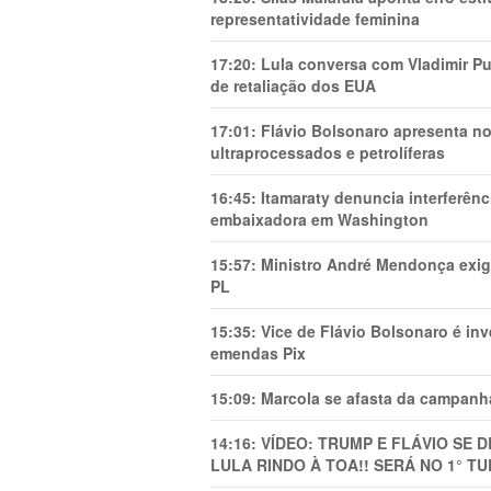
representatividade feminina
17:20:
Lula conversa com Vladimir Put
de retaliação dos EUA
17:01:
Flávio Bolsonaro apresenta no
ultraprocessados e petrolíferas
16:45:
Itamaraty denuncia interferên
embaixadora em Washington
15:57:
Ministro André Mendonça exig
PL
15:35:
Vice de Flávio Bolsonaro é in
emendas Pix
15:09:
Marcola se afasta da campanha
14:16:
VÍDEO: TRUMP E FLÁVIO SE 
LULA RINDO À TOA!! SERÁ NO 1° TU