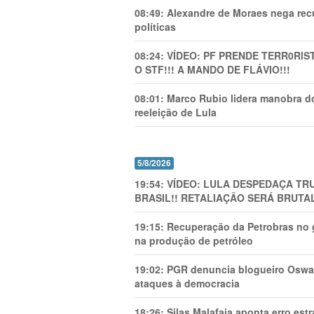
08:49:
Alexandre de Moraes nega recu
políticas
08:24:
VÍDEO: PF PRENDE TERR0RlS
O STF!!! A MANDO DE FLÁVIO!!!
08:01:
Marco Rubio lidera manobra do
reeleição de Lula
5/8/2026
19:54:
VÍDEO: LULA DESPEDAÇA TRU
BRASIL!! RETALIAÇÃO SERÁ BRUTAL
19:15:
Recuperação da Petrobras no g
na produção de petróleo
19:02:
PGR denuncia blogueiro Oswal
ataques à democracia
18:26:
Silas Malafaia aponta erro es