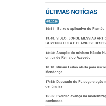
ÚLTIMAS NOTÍCIAS
6/8/2026
19:51
-
Baixe o aplicativo do Plantão
19:48:
VÍDEO: JORGE MESSIAS AR
GOVERNO LULA E FLÁVIO SE DESES
18:28:
Atuação do ministro Kássio Nu
crítica de Reinaldo Azevedo
18:18:
Míriam Leitão alerta para risc
Mendonça
17:58:
Deputado do PL sugere ação mi
denúncias
15:55:
Exército avança na modernizaç
camicases