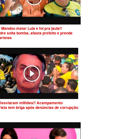
 Mandou matar Lula e foi pra jaula!!
dre solta bomba, afasta prefeito e prende
aristas
Desviaram milhões!! Acampamento
rista tem briga após denúncias de corrupção