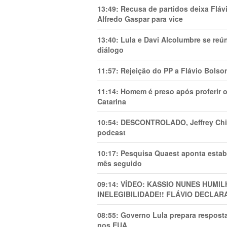
13:49:
Recusa de partidos deixa Flá
Alfredo Gaspar para vice
13:40:
Lula e Davi Alcolumbre se reú
diálogo
11:57:
Rejeição do PP a Flávio Bolso
11:14:
Homem é preso após proferir o
Catarina
10:54:
DESCONTROLADO, Jeffrey Chiqu
podcast
10:17:
Pesquisa Quaest aponta estab
mês seguido
09:14:
VÍDEO: KASSIO NUNES HUMl
INELEGIBILIDADE!! FLÁVIO DECLAR
08:55:
Governo Lula prepara resposta
nos EUA