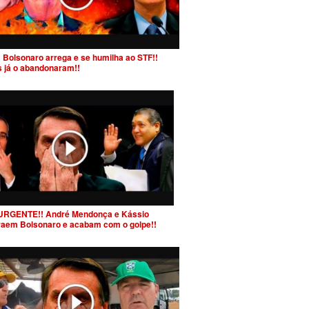
 Bolsonaro arrega e se humilha ao STF!!
s já o abandonaram!!
URGENTE!! André Mendonça e Kássio
raem Bolsonaro e acabam com o golpe!!