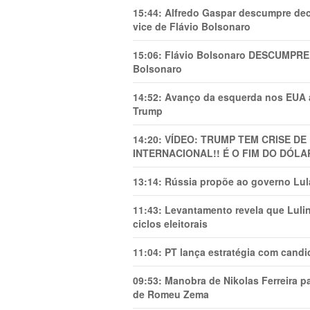
15:44:
Alfredo Gaspar descumpre dec
vice de Flávio Bolsonaro
15:06:
Flávio Bolsonaro DESCUMPRE 
Bolsonaro
14:52:
Avanço da esquerda nos EUA
Trump
14:20:
VÍDEO: TRUMP TEM CRlSE DE
INTERNACIONAL!! É O FIM DO DÓLA
13:14:
Rússia propõe ao governo Lula
11:43:
Levantamento revela que Luli
ciclos eleitorais
11:04:
PT lança estratégia com candi
09:53:
Manobra de Nikolas Ferreira pa
de Romeu Zema