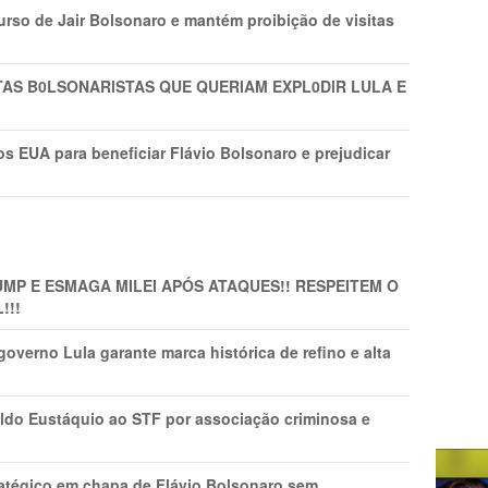
rso de Jair Bolsonaro e mantém proibição de visitas
TAS B0LSONARlSTAS QUE QUERIAM EXPL0DlR LULA E
s EUA para beneficiar Flávio Bolsonaro e prejudicar
MP E ESMAGA MILEI APÓS ATAQUES!! RESPEITEM O
!!!
overno Lula garante marca histórica de refino e alta
do Eustáquio ao STF por associação criminosa e
tratégico em chapa de Flávio Bolsonaro sem