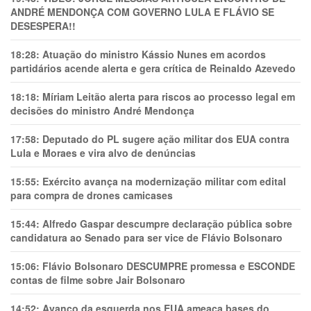
ANDRÉ MENDONÇA COM GOVERNO LULA E FLÁVIO SE
DESESPERA!!
18:28:
Atuação do ministro Kássio Nunes em acordos
partidários acende alerta e gera crítica de Reinaldo Azevedo
18:18:
Míriam Leitão alerta para riscos ao processo legal em
decisões do ministro André Mendonça
17:58:
Deputado do PL sugere ação militar dos EUA contra
Lula e Moraes e vira alvo de denúncias
15:55:
Exército avança na modernização militar com edital
para compra de drones camicases
15:44:
Alfredo Gaspar descumpre declaração pública sobre
candidatura ao Senado para ser vice de Flávio Bolsonaro
15:06:
Flávio Bolsonaro DESCUMPRE promessa e ESCONDE
contas de filme sobre Jair Bolsonaro
14:52:
Avanço da esquerda nos EUA ameaça bases do