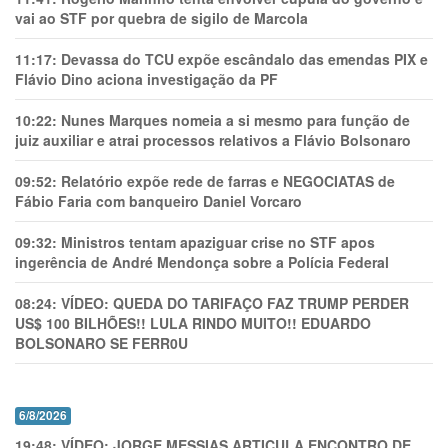
vai ao STF por quebra de sigilo de Marcola
11:17:
Devassa do TCU expõe escândalo das emendas PIX e
Flávio Dino aciona investigação da PF
10:22:
Nunes Marques nomeia a si mesmo para função de
juiz auxiliar e atrai processos relativos a Flávio Bolsonaro
09:52:
Relatório expõe rede de farras e NEGOCIATAS de
Fábio Faria com banqueiro Daniel Vorcaro
09:32:
Ministros tentam apaziguar crise no STF apos
ingerência de André Mendonça sobre a Polícia Federal
08:24:
VÍDEO: QUEDA DO TARIFAÇO FAZ TRUMP PERDER
US$ 100 BILHÕES!! LULA RINDO MUITO!! EDUARDO
BOLSONARO SE FERR0U
6/8/2026
19:48:
VÍDEO: JORGE MESSIAS ARTICULA ENCONTRO DE