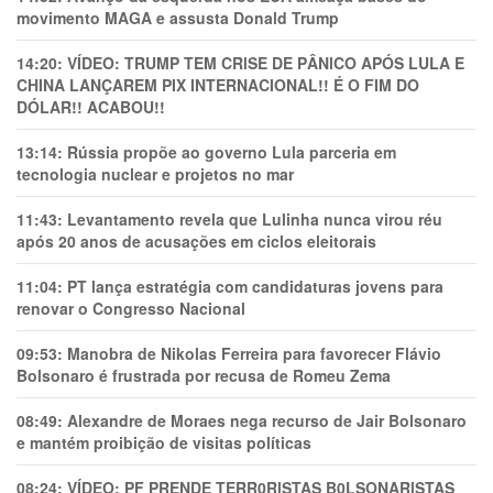
movimento MAGA e assusta Donald Trump
14:20:
VÍDEO: TRUMP TEM CRlSE DE PÂNlCO APÓS LULA E
CHINA LANÇAREM PIX INTERNACIONAL!! É O FIM DO
DÓLAR!! ACABOU!!
13:14:
Rússia propõe ao governo Lula parceria em
tecnologia nuclear e projetos no mar
11:43:
Levantamento revela que Lulinha nunca virou réu
após 20 anos de acusações em ciclos eleitorais
11:04:
PT lança estratégia com candidaturas jovens para
renovar o Congresso Nacional
09:53:
Manobra de Nikolas Ferreira para favorecer Flávio
Bolsonaro é frustrada por recusa de Romeu Zema
08:49:
Alexandre de Moraes nega recurso de Jair Bolsonaro
e mantém proibição de visitas políticas
08:24:
VÍDEO: PF PRENDE TERR0RlSTAS B0LSONARlSTAS