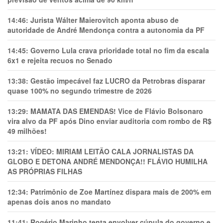
14:46:
Jurista Wálter Maierovitch aponta abuso de
autoridade de André Mendonça contra a autonomia da PF
14:45:
Governo Lula crava prioridade total no fim da escala
6x1 e rejeita recuos no Senado
13:38:
Gestão impecável faz LUCRO da Petrobras disparar
quase 100% no segundo trimestre de 2026
13:29:
MAMATA DAS EMENDAS! Vice de Flávio Bolsonaro
vira alvo da PF após Dino enviar auditoria com rombo de R$
49 milhões!
13:21:
VÍDEO: MIRIAM LEITÃO CALA JORNALISTAS DA
GLOBO E DETONA ANDRÉ MENDONÇA!! FLÁVIO HUMILHA
AS PRÓPRIAS FILHAS
12:34:
Patrimônio de Zoe Martínez dispara mais de 200% em
apenas dois anos no mandato
11:41:
Rogério Marinho tenta envolver cúpula do governo e