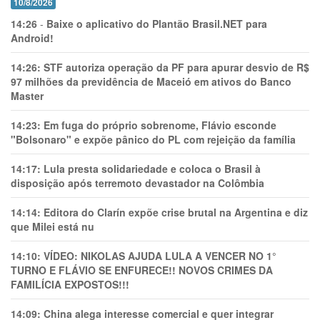
10/8/2026
14:26
-
Baixe o aplicativo do Plantão Brasil.NET para
Android!
14:26:
STF autoriza operação da PF para apurar desvio de R$
97 milhões da previdência de Maceió em ativos do Banco
Master
14:23:
Em fuga do próprio sobrenome, Flávio esconde
"Bolsonaro" e expõe pânico do PL com rejeição da família
14:17:
Lula presta solidariedade e coloca o Brasil à
disposição após terremoto devastador na Colômbia
14:14:
Editora do Clarín expõe crise brutal na Argentina e diz
que Milei está nu
14:10:
VÍDEO: NIKOLAS AJUDA LULA A VENCER NO 1°
TURNO E FLÁVIO SE ENFURECE!! NOVOS CRIMES DA
FAMILÍCIA EXPOSTOS!!!
14:09:
China alega interesse comercial e quer integrar