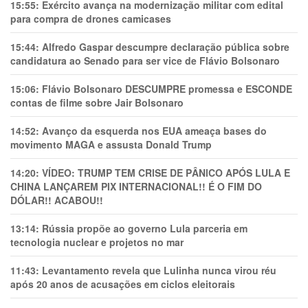
15:55:
Exército avança na modernização militar com edital
para compra de drones camicases
15:44:
Alfredo Gaspar descumpre declaração pública sobre
candidatura ao Senado para ser vice de Flávio Bolsonaro
15:06:
Flávio Bolsonaro DESCUMPRE promessa e ESCONDE
contas de filme sobre Jair Bolsonaro
14:52:
Avanço da esquerda nos EUA ameaça bases do
movimento MAGA e assusta Donald Trump
14:20:
VÍDEO: TRUMP TEM CRlSE DE PÂNlCO APÓS LULA E
CHINA LANÇAREM PIX INTERNACIONAL!! É O FIM DO
DÓLAR!! ACABOU!!
13:14:
Rússia propõe ao governo Lula parceria em
tecnologia nuclear e projetos no mar
11:43:
Levantamento revela que Lulinha nunca virou réu
após 20 anos de acusações em ciclos eleitorais