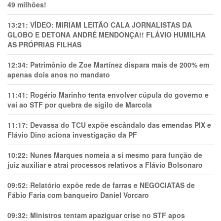
49 milhões!
13:21:
VÍDEO: MIRIAM LEITÃO CALA JORNALISTAS DA
GLOBO E DETONA ANDRÉ MENDONÇA!! FLÁVIO HUMILHA
AS PRÓPRIAS FILHAS
12:34:
Patrimônio de Zoe Martínez dispara mais de 200% em
apenas dois anos no mandato
11:41:
Rogério Marinho tenta envolver cúpula do governo e
vai ao STF por quebra de sigilo de Marcola
11:17:
Devassa do TCU expõe escândalo das emendas PIX e
Flávio Dino aciona investigação da PF
10:22:
Nunes Marques nomeia a si mesmo para função de
juiz auxiliar e atrai processos relativos a Flávio Bolsonaro
09:52:
Relatório expõe rede de farras e NEGOCIATAS de
Fábio Faria com banqueiro Daniel Vorcaro
09:32:
Ministros tentam apaziguar crise no STF apos