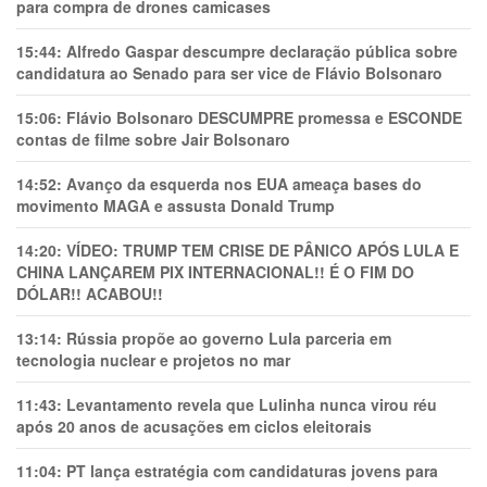
para compra de drones camicases
15:44:
Alfredo Gaspar descumpre declaração pública sobre
candidatura ao Senado para ser vice de Flávio Bolsonaro
15:06:
Flávio Bolsonaro DESCUMPRE promessa e ESCONDE
contas de filme sobre Jair Bolsonaro
14:52:
Avanço da esquerda nos EUA ameaça bases do
movimento MAGA e assusta Donald Trump
14:20:
VÍDEO: TRUMP TEM CRlSE DE PÂNlCO APÓS LULA E
CHINA LANÇAREM PIX INTERNACIONAL!! É O FIM DO
DÓLAR!! ACABOU!!
13:14:
Rússia propõe ao governo Lula parceria em
tecnologia nuclear e projetos no mar
11:43:
Levantamento revela que Lulinha nunca virou réu
após 20 anos de acusações em ciclos eleitorais
11:04:
PT lança estratégia com candidaturas jovens para