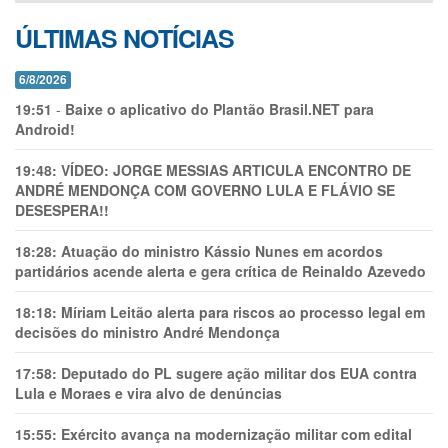
ÚLTIMAS NOTÍCIAS
6/8/2026
19:51
-
Baixe o aplicativo do Plantão Brasil.NET para
Android!
19:48:
VÍDEO: JORGE MESSIAS ARTICULA ENCONTRO DE
ANDRÉ MENDONÇA COM GOVERNO LULA E FLÁVIO SE
DESESPERA!!
18:28:
Atuação do ministro Kássio Nunes em acordos
partidários acende alerta e gera crítica de Reinaldo Azevedo
18:18:
Míriam Leitão alerta para riscos ao processo legal em
decisões do ministro André Mendonça
17:58:
Deputado do PL sugere ação militar dos EUA contra
Lula e Moraes e vira alvo de denúncias
15:55:
Exército avança na modernização militar com edital