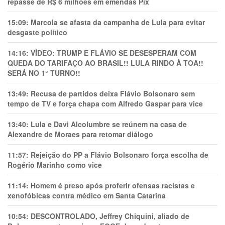
repasse de R$ 6 milhões em emendas Pix
15:09:
Marcola se afasta da campanha de Lula para evitar
desgaste político
14:16:
VÍDEO: TRUMP E FLÁVIO SE DESESPERAM COM
QUEDA DO TARIFAÇO AO BRASIL!! LULA RINDO À TOA!!
SERÁ NO 1° TURNO!!
13:49:
Recusa de partidos deixa Flávio Bolsonaro sem
tempo de TV e força chapa com Alfredo Gaspar para vice
13:40:
Lula e Davi Alcolumbre se reúnem na casa de
Alexandre de Moraes para retomar diálogo
11:57:
Rejeição do PP a Flávio Bolsonaro força escolha de
Rogério Marinho como vice
11:14:
Homem é preso após proferir ofensas racistas e
xenofóbicas contra médico em Santa Catarina
10:54:
DESCONTROLADO, Jeffrey Chiquini, aliado de